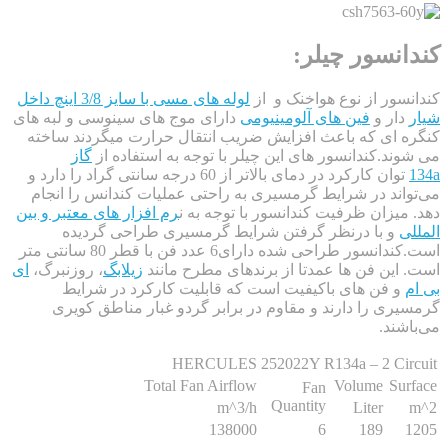
نسور چیلر:
ور از نوع هواخنک و از
لوله های مسی با سایز 3/8 اینچ داخل
ر و
فین های آلومینیومی
دارای موج های سینوسی و لبه های
ای که باعث افزایش ضریب انتقال حرارت میگردند ساخته
د.کندانسور های این چیلر با توجه به استفاده از
گاز
توان کارکرد در دمای بالاتر از 60 درجه سانتی گراد را دارد و
ند در شرایط گرمسیری به راحتی عملیات کندانس را انجام
یزان ظرفیت کندانسور با توجه به ن
رم افزار های معتبر و بین
و با درنظر گرفتن شرایط گرمسیری طراحی گردیده
است.کندانسور طراحی شده دارای6 عدد فن با قطر 80 سانتی متر
ین فن ها عمدتا از برندهای مطرح مانند
زیلابگ
، روزنبرگ،
ای
 فن های باکیفیت است که قابلیت کارکرد در شرایط
ی را دارند و مقاوم در برابر گردو غبار مناطق کویری
ند.
HERCULES 252022Y R134a – 2 Ci
Total Fan Airflow
Volume
S
Fan
Quantity
m^3/h
Liter
138000
6
189