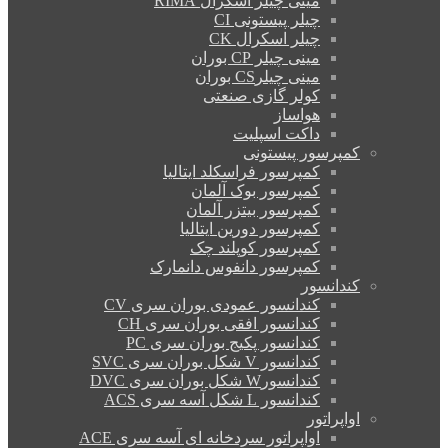
مینی چیلر اسکرال RIMA
چیلر پیستونی CI
چیلر اسکرال CK
مینی چیلر CP بوران
مینی چیلرCS بوران
کولر گازی صنعتی
هواساز
داکت اسپلیت
کمپرسور پیستونی
کمپرسور فراسکلد ایتالیا
کمپرسور بوک آلمان
کمپرسور بیتزر آلمان
کمپرسور دورین ایتالیا
کمپرسور کوپلند چک
کمپرسور دانفوس دانمارک
کندانسور
کندانسور عمودی بوران سری CV
کندانسور افقی بوران سری CH
کندانسور پکیج بوران سری PC
کندانسور V شکل بوران سری SVC
کندانسورW شکل بوران سری DVC
کندانسور L شکل آسه سری ACS
اواپراتور
اواپراتور سردخانه ای آسه سری ACE