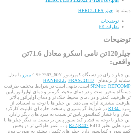
HERCULES 252022 Y-120TON.pdf
ا:
چیلر HERCULES
توضیحات
نظرات (0)
حات
چیلر120تن نامی اسکرو معادل 71.6تن
ی:
 دارای دو دستگاه کمپرسور CSH7563_60Y
بیتزر
یا مدل
از برندهای
–
FRASCOLD
–
HANBELL
REF
_
SRMtec
است. بدیهی است در شرایط مختلف ظرفیت
 متغیر است و در دمای محیط گرمتر و دمای اواپراتور پایین
یت کمتر و در دمای محیط خنک تر و دمای اواپراتور بالاتر
بیشتری ارائه می دهد. این چیلر ها با توجه به استفاده از
R134
در شرایط گرمسیری و سخت حاره ای قابلیت کارکرد
 با فشار کندانسور پایین تر نسبت به مبرد های دیگر رادارد.
ر با توجه به فشار کندانسور پایین تر نسبت به دیگر چیلر ها با
ایی نظیر
R407
,
R22
,R410 و … عمر طولانی تر در بخش
ر و کندانسور دارد. چیلر های تکمدار بیشتر به صورت ذوج