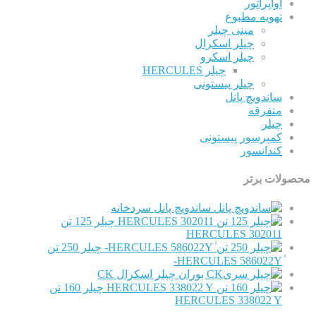
اواپراتور
تهویه مطبوع
مینی چیلر
چیلر اسکرال
چیلر اسکرو
چیلر HERCULES
چیلر پیستونی
ساندویچ پانل
متفرقه
چیلر
کمپرسور پیستونی
کندانسور
ت برتر
ساندویچ پانل سردخانه
چیلر 125 تن
HERCULES 302011
چیلر 250 تن
چیلر اسکرال CK
چیلر 160 تن
HERCULES 338022 Y