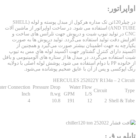
اتور:
در چیلر120تن تک مداره هرکول از مبدل پوسته و لوله (SHELL
AND TUBE) استفاده می شود. در ساخت اواپراتور از ماشین آلات
CN در تولید تیوپ شیت و درپوش جهت تلرانس های ساخت و
 دقت تولید استفاده می‌گردد. تولید درپوش ها به صورت
ه به جهت اطمینان بیشتر صورت می‌گیرد و همچنین از
 دارای کنترل گشتاور جهت اکسپند لوله های مس به تیوپ
تفاده می‌گردد. در مبدل ها از ستاره های آلومینیومی و بافل
از خانوده PP با دوام استفاده می شود. پوشش لوله اصلی با دولایه
وکسی و پس از آن با عایق ضخیم پوشانده می‌شود.
HERCULES 252022Y R134a – 2 Ci
Water Connection
Pressure Drop
Water Flow
Circuit
Inch
ft.wg
GPM
L/S
4
10.8
191
12
2
Shell 
 برق :