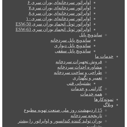
اواپراتور سردخانه‌ای بوران سری ۶
اواپراتور سردخانه‌ای بوران سری۷
اواپراتور سردخانه‌ای بوران سری۸
اواپراتور سردخانه‌ای بوران سری۱۰
اواپراتور تونل انجماد بوران سری ESW-50
اواپراتور تونل انجماد بوران سری ESW-63
ساندویچ پانل
ساندویچ پانل سردخانه
ساندویچ پانل دیواری
ساندویچ پانل سقفی
خدمات ما
فروش تجهیزات سردخانه
مشاوره احداث سردخانه
طراحی و ساخت سردخانه
تعمیر و نگهداری
پشتیبانی فنی
گارانتی و خدمات
همه خدمات
نمونه‌کارها
وبلاگ
15 اردیبهشت روز ملی صنعت تهویه مطبوع
تاریخچه سردخانه
بوران تولید کننده کندانسور و اواپراتور را بیشتر
بشناسیم