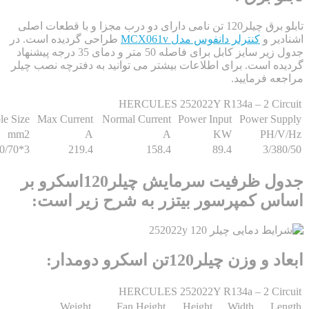
تابلو برق چیلر120 تن نامی دارای دو درب مجزا و با قطعات اصلی
ر و
کنترلر دانفوس مدل MCX061v
طراحی گردیده است. در
جدول زیر سایز کابل برای فاصله 50 متر و دمای 35 درجه پیشنهاد
 است. برای اطلاعات بیشتر می توانید به دفترچه نصب چیلر
 فرمایید.
HERCULES 252022Y R134a – 2 Ci
Cable Size
Max Current
Normal Current
Power Input
Power S
mm2
A
A
KW
PH
3*150/70
219.4
158.4
89.4
3/
جدول ظرفیت سرمایش چیلر120اسکرو بر
 کمپرسور بیتزر به شرح زیر است:
زن چیلر120تن اسکرو دومدار:
HERCULES 252022Y R134a – 2 Ci
Weight
Fan Height
Height
Width
L