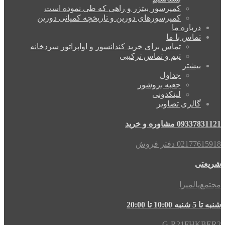
کمپرسور بیتزر و راهی که طی نموده است
کمپرسورهای دورین و تاریخچه کمپانی دورین
درباره ما
تماس با ما
تماس برای خرید کندانسور و اواپراتور سردخانه
تیم و تماس ترکیبی
بیشتر
جداول
جعبه بروشور
لینکدونی
گالری تصاویر
مشاوره و خرید
0 دفتر فروش
ی
المیرا
20:00
G-R21FH