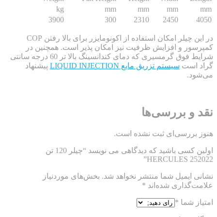
kg
mm
mm
mm
3900
300
2310
2450
در این چیلر امکان استفاده از اکونومایزر برای بالا رفتن COP
ر و افزایش ظرفیت نیز امکان پذیر است. همچنین در
شرایط فوق گرمسیری که دمای کندانسینگ بالا تر 60 درجه سانتی
است
سیستم تزریق مایع LIQUID INJECTION
پیشنهاد
.
و بررسی‌ها
ررسی‌ای ثبت نشده است.
اولین کسی باشید که دیدگاهی می نویسد “چیلر 120 تن
HERCULES 25
ایمیل شما منتشر نخواهد شد.
بخش‌های موردنیاز
گذاری شده‌اند
*
 شما
*