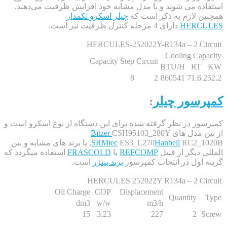
ه می شوند و با مدل مشابه خود افزایش ظرفیت می‌دهند.
 لازم به ذکر است که
چیلر اسکرو تکمدار
HERC
دارای 4 مرحله کنترل ظرفیت نیز است.
HERCULES-252022Y-R134a – 2 Ci
Cooling Ca
Capacity Step
Circuit
BTU/H
RT
8
2
860541
71.6
سور چیلر
:
ر در نظر گرفته شده برای این دستگاه از نوع اسکرو است و
 مدل های
CSH95103_280Y
Bitzer
Hanbell
ES3_L270
SRMtec
,
RC2_1020B یا برند های مشابه و بین
 دیگر از قبیل
REFCOMP
یا
FRASCOLD
استفاده میگردد که
اول در انتخاب کمپرسور
برند بیتزر
است.
HERCULES 252022Y R134a – 2 Ci
Oil Charge
COP
Displacement
Quantity
dm3
w/w
m3/h
15
3.23
227
2