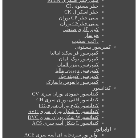
مینی چیلر اسکرال RIMA
چیلر پیستونی CI
چیلر اسکرال CK
مینی چیلر CP بوران
مینی چیلرCS بوران
کولر گازی صنعتی
هواساز
داکت اسپلیت
کمپرسور پیستونی
کمپرسور فراسکلد ایتالیا
کمپرسور بوک آلمان
کمپرسور بیتزر آلمان
کمپرسور دورین ایتالیا
کمپرسور کوپلند چک
کمپرسور دانفوس دانمارک
کندانسور
کندانسور عمودی بوران سری CV
کندانسور افقی بوران سری CH
کندانسور پکیج بوران سری PC
کندانسور V شکل بوران سری SVC
کندانسورW شکل بوران سری DVC
کندانسور L شکل آسه سری ACS
اواپراتور
اواپراتور سردخانه ای آسه سری ACE