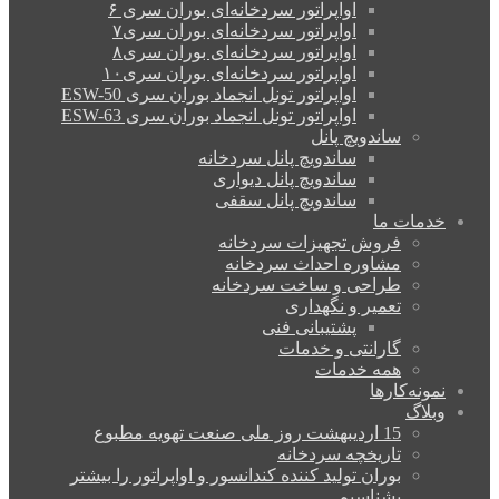
اواپراتور سردخانه‌ای بوران سری ۶
اواپراتور سردخانه‌ای بوران سری۷
اواپراتور سردخانه‌ای بوران سری۸
اواپراتور سردخانه‌ای بوران سری۱۰
اواپراتور تونل انجماد بوران سری ESW-50
اواپراتور تونل انجماد بوران سری ESW-63
ساندویچ پانل
ساندویچ پانل سردخانه
ساندویچ پانل دیواری
ساندویچ پانل سقفی
خدمات ما
فروش تجهیزات سردخانه
مشاوره احداث سردخانه
طراحی و ساخت سردخانه
تعمیر و نگهداری
پشتیبانی فنی
گارانتی و خدمات
همه خدمات
نمونه‌کارها
وبلاگ
15 اردیبهشت روز ملی صنعت تهویه مطبوع
تاریخچه سردخانه
بوران تولید کننده کندانسور و اواپراتور را بیشتر
بشناسیم