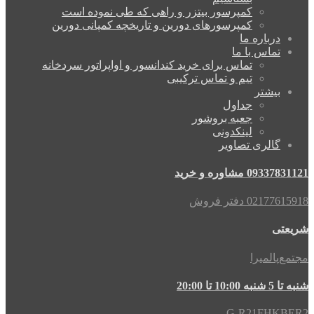
کمپرسور بیتزر و راهی که طی نموده است
کمپرسورهای دورین و تاریخچه کمپانی دورین
درباره ما
تماس با ما
تماس برای خرید کندانسور و اواپراتور سردخانه
تیم و تماس ترکیبی
بیشتر
جداول
جعبه بروشور
لینکدونی
گالری تصاویر
09337831121 مشاوره و خرید
02177615918 دفتر فروش
شریعتی
مجتمع‌پالمیرا
شنبه تا 5 شنبه 10:00 تا 20:00
G-R21FHKBER2