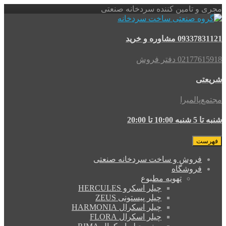
مجری و تامین کننده سردخانه صنعتی
09337831121 مشاوره و خرید
02177615918 دفتر فروش
شریعتی
مجتمع‌پالمیرا
شنبه تا 5 شنبه 10:00 تا 20:00
فهرست
فروش و ساخت سردخانه صنعتی
فروشگاه
تهویه مطبوع
چیلر اسکرو HERCULES
چیلر پیستونی ZEUS
چیلر اسکرال HARMONIA
چیلر اسکرال FLORA