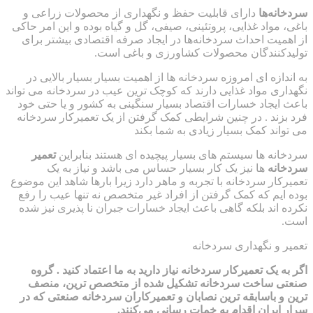
سردخانه‌ها
دارای قابلیت حفظ و نگهداری از محصولات زراعی و
باغی، مواد غذایی، پروتئینی، صیفی، گل و گیاه بوده و این امر حاکی
از اهمیت احداث سردخانه‌ها در ایجاد صرفه اقتصادی بیشتر برای
تولیدکنندگان محصولات کشاورزی و باغی است.
به اندازه ای امروزه سردخانه ها از اهمیت بسیار بسیار بالایی در
نگهداری مواد غذایی دارند که کوچک ترین عیب در سردخانه می تواند
باعث ایجاد خسارات اقتصاد بسیار سنگینی به کشور و یا حتی خود
فرد بزند . در چنین شرایطی کمک گرفتن از یک تعمیرکار سردخانه
می تواند کمک بسیار زیادی به شما بکند
سردخانه ها سیستم های بسیار پیچیده ای هستند بنابراین
تعمیر
سردخانه
ها نیز یک کار بسیار حساس می باشد و نیاز به یک
تعمیرکار سردخانه با تجربه و ماهر دارد زیرا بارها شاهد این موضوع
بوده ایم که کمک گرفتن از افراد غیر متخصص نه تنها عیب را رفع
نکرده اند بلکه گاهی باعث ایجاد خسارات جبران نا پذیری نیز شده
است.
تعمیر و نگهداری سردخانه
اگر به یک تعمیرکار سردخانه نیاز دارید به ما اعتماد کنید . گروه
صنعتی ساخت سردخانه تشکیل شده از متخصص ترین، منصف
ترین و باسابقه ترین نصابان و تعمیرکاران سردخانه صنعتی که در
سرار ایران اقدام به خمات رسانی می‌کنند.