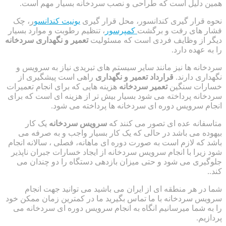
همین دلیل است که طراحی و نصب سردخانه بسیار مهم است.
نحوه قرار گیری کندانسور، محل قرار گیری
یونیت کندانسو
ر، چک
فشار های رفت و برگشت
کمپرسور
، تنظیم رطوبت و موارد بسیار
دیگر از وظایف فردی است که مسئولیت
تعمیر و نگهداری سردخانه
را به عهده دارد.
سردخانه ها نیز مانند سایر سیستم های تبریدی نیاز به سرویس و
نگهداری دارند.
قرارداد تعمیر و نگهداری
راهی است پیشگیری از
خسارات سنگین
تعمیر سردخانه
هزینه هایی که برای انجام تعمیرات
سردخانه پرداخته می شود بسیار بیش تر از هزینه ای است که برای
انجام سرویس دوره ای سردخانه ها پرداخته می شود.
متاسفانه عده ای تصور می کنند که
سرویس سردخانه
یک کار
بیهوده می باشد در حالی که یک کار بسیار واجب و به صرفه می
باشد که لازم است به صورت دوره ای ماهانه، فصلی ، سالانه انجام
شود زیرا با انجام سرویس سردخانه از ایجاد خسارات جبران ناپذیر
جلوگیری می شود و حتی میزان بازدهی دستگاه را دو چندان می
کند..
شما در هر منطقه ای از ایران می باشید می توانید جهت انجام
سرویس سردخانه با ما تماس بگیرید ما در کمترین زمان ممکن خود
را به شما میرسانیم انگاه به انجام سرویس دوره ای سردخانه می
پردازیم.