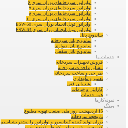
اواپراتور سردخانه‌ای بوران سری ۶
اواپراتور سردخانه‌ای بوران سری۷
اواپراتور سردخانه‌ای بوران سری۸
اواپراتور سردخانه‌ای بوران سری۱۰
اواپراتور تونل انجماد بوران سری ESW-50
اواپراتور تونل انجماد بوران سری ESW-63
ساندویچ پانل
ساندویچ پانل سردخانه
ساندویچ پانل دیواری
ساندویچ پانل سقفی
خدمات ما
فروش تجهیزات سردخانه
مشاوره احداث سردخانه
طراحی و ساخت سردخانه
تعمیر و نگهداری
پشتیبانی فنی
گارانتی و خدمات
همه خدمات
نمونه‌کارها
وبلاگ
15 اردیبهشت روز ملی صنعت تهویه مطبوع
تاریخچه سردخانه
بوران تولید کننده کندانسور و اواپراتور را بیشتر بشناسیم
کمپرسور بیتزر و راهی که طی نموده است