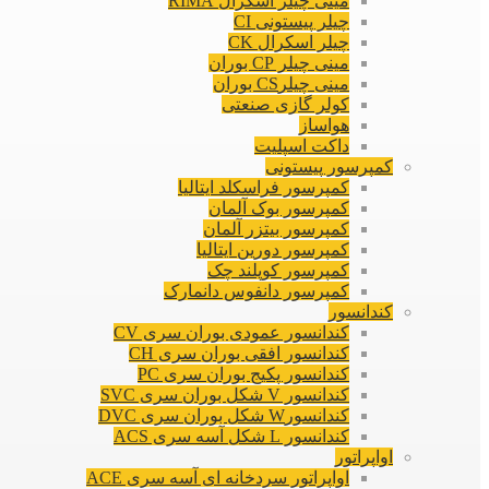
مینی چیلر اسکرال RIMA
چیلر پیستونی CI
چیلر اسکرال CK
مینی چیلر CP بوران
مینی چیلرCS بوران
کولر گازی صنعتی
هواساز
داکت اسپلیت
کمپرسور پیستونی
کمپرسور فراسکلد ایتالیا
کمپرسور بوک آلمان
کمپرسور بیتزر آلمان
کمپرسور دورین ایتالیا
کمپرسور کوپلند چک
کمپرسور دانفوس دانمارک
کندانسور
کندانسور عمودی بوران سری CV
کندانسور افقی بوران سری CH
کندانسور پکیج بوران سری PC
کندانسور V شکل بوران سری SVC
کندانسورW شکل بوران سری DVC
کندانسور L شکل آسه سری ACS
اواپراتور
اواپراتور سردخانه ای آسه سری ACE