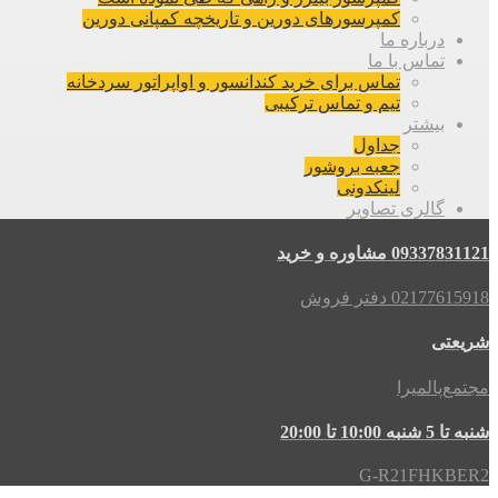
کمپرسورهای دورین و تاریخچه کمپانی دورین
درباره ما
تماس با ما
تماس برای خرید کندانسور و اواپراتور سردخانه
تیم و تماس ترکیبی
بیشتر
جداول
جعبه بروشور
لینکدونی
گالری تصاویر
09337831121 مشاوره و خرید
02177615918 دفتر فروش
شریعتی
مجتمع‌پالمیرا
شنبه تا 5 شنبه 10:00 تا 20:00
G-R21FHKBER2