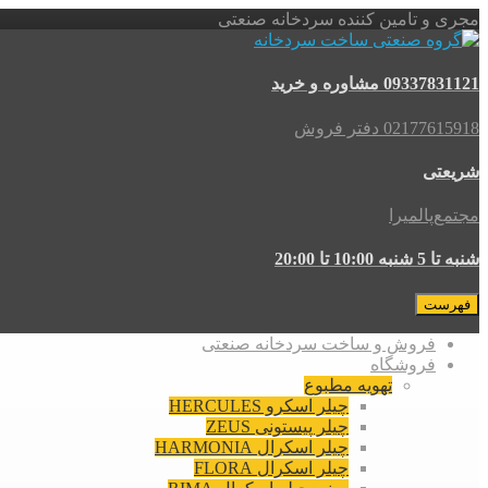
مجری و تامین کننده سردخانه صنعتی
09337831121 مشاوره و خرید
02177615918 دفتر فروش
شریعتی
مجتمع‌پالمیرا
شنبه تا 5 شنبه 10:00 تا 20:00
فهرست
فروش و ساخت سردخانه صنعتی
فروشگاه
تهویه مطبوع
چیلر اسکرو HERCULES
چیلر پیستونی ZEUS
چیلر اسکرال HARMONIA
چیلر اسکرال FLORA