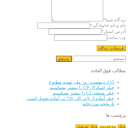
دیدگاه شما
*
نام و نام خانوادگی
*
آدرس ایمیل
*
وب سایت
جستجو
برای:
مطالب فوق العاده
15 اردیبهشت روز ملی تهویه مطبوع
چیلر اسکرال CP را بیشتر بشناسیم
چیلر صنعتی CI را بیشتر بشناسیم
چیلر آماده از 6 تن الی 720 تن آماده تحویل است.
تاریخچه سردخانه
برچسب ها
چیلر
چیلر صنعتی
چیلر آپارتمانی