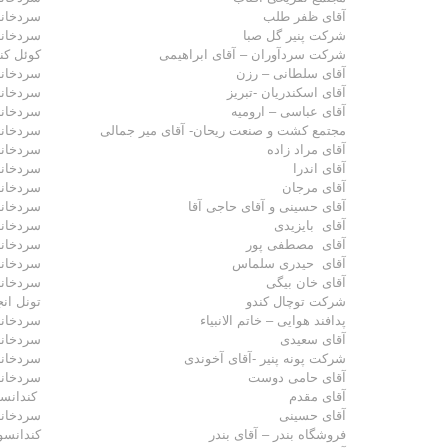
آقای ظفر طلب
سردخانه
شرکت پنیر گل صبا
سردخانه 
شرکت سردآوران – آقای ابراهیمی
کوئل کند
آقای سلطانی – رزن
سردخانه
آقای اسکندریان -تبریز
سردخانه
آقای عباسی – ارومیه
سردخانه
مجتمع کشت و صنعت ریحان- آقای میر جمالی
سردخانه
آقای مراد زاده
سردخانه
آقای اندرا
سردخانه
آقای مرجان
سردخانه
آقای حسینی و آقای حاجی آقا
سردخانه
آقای بایزیدی
سردخانه
آقای مصطفی پور
سردخانه
آقای حیدری سلماس
سردخانه
آقای خان بیگی
سردخانه
شرکت توچال کندو
تونل ان
پدافند هوایی – خاتم الانبیاء
سردخانه
آقای سعیدی
سردخانه
شرکت پونه پنیر -آقای آخوندی
سردخانه
آقای حامی دوست
سردخانه
آقای مقدم
کندانسور
آقای حسینی
سردخانه
فروشگاه بندر – آقای بندر
کندانسور