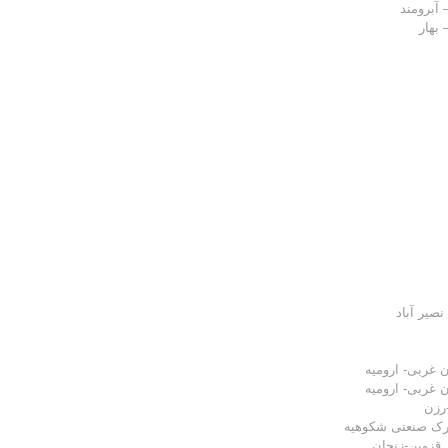
 آبرومند
بهار
نصیر آباد
ن غربی- ارومیه
ن غربی- ارومیه
رزن
ک صنعتی شکوهیه
 قزوین-زنجان