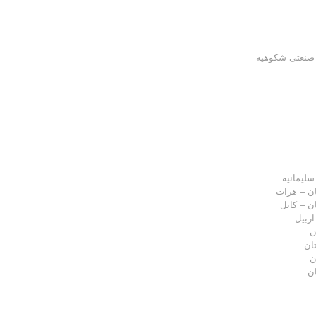
نعتی شکوهیه
سلیمانیه
ان – هرات
ن – کابل
اربیل
ن
ان
ن
ان