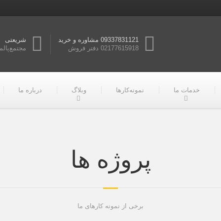
09337831121 مشاوره و خرید
شریعتی
02177615918 دفتر فروش
مجتمع‌پالم
خدمات ما
نمونه‌کارها
وبلاگ
درباره ما
پروژه ها
برخی از نمونه کارهای ما