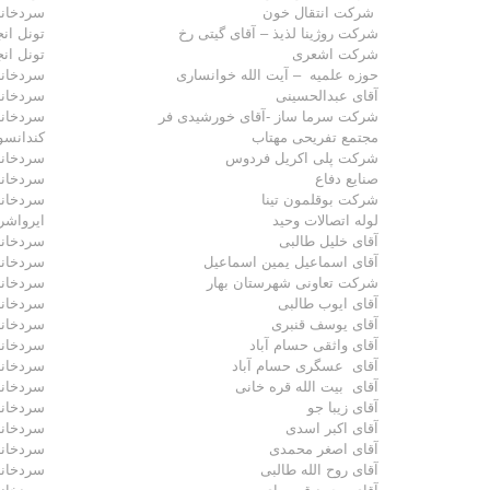
شرکت انتقال خون
سردخانه
شرکت روژینا لذیذ – آقای گیتی رخ
تونل انج
شرکت اشعری
تونل انج
حوزه علمیه – آیت الله خوانساری
سردخانه
آقای عبدالحسینی
سردخانه
شرکت سرما ساز -آقای خورشیدی فر
سردخانه
مجتمع تفریحی مهتاب
کندانسور
شرکت پلی اکریل فردوس
سردخانه
صنایع دفاع
سردخانه
شرکت بوقلمون تینا
سردخانه
لوله اتصالات وحید
ایرواشر
آقای خلیل طالبی
سردخانه
آقای اسماعیل یمین اسماعیل
سردخانه
شرکت تعاونی شهرستان بهار
سردخانه
آقای ایوب طالبی
سردخانه
آقای یوسف قنبری
سردخانه
آقای واثقی حسام آباد
سردخانه
آقای عسگری حسام آباد
سردخانه
آقای بیت الله قره خانی
سردخانه
آقای زیبا جو
سردخانه
آقای اکبر اسدی
سردخانه
آقای اصغر محمدی
سردخانه
آقای روح الله طالبی
سردخانه