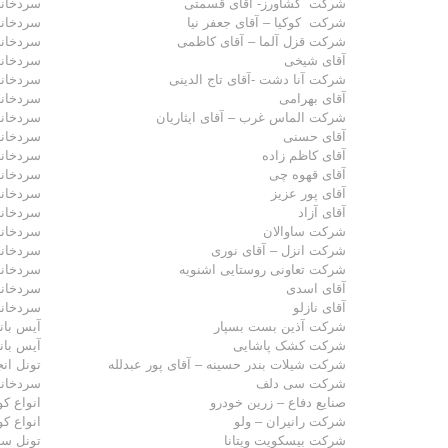
شرکت کشاورز- آقای قسمتی
سردخانه
شرکت کوکیا – آقای جعفر نیا
سردخانه
شرکت قزل آلما – آقای کاظمی
سردخانه
آقای شیخی
سردخانه
شرکت آنا دشت -آقای تاج الدینی
سردخانه
آقای بهرامی
سردخانه
شرکت الماس غرب – آقای ایثاریان
سردخانه
آقای حسنی
سردخانه
آقای کاظم زاده
سردخانه
آقای قهوه چی
سردخانه
آقای پور عزیز
سردخانه
آقای آزاد
سردخانه
شرکت ساوالان
سردخانه
شرکت انزل – آقای نوری
سردخانه
شرکت تعاونی روستایی اشنویه
سردخانه
آقای اسدی
سردخانه
آقای نازلو
سردخانه
شرکت آذین بست بسپار
آیس بان
شرکت کشک پاشایی
آیس بان
شرکت شیلات بندر حسینه – آقای پور عبدلله
تونل انج
شرکت سی دلف
سردخانه
صنایع دفاع – زرین خودرو
انواع ک
شرکت رانیران – ولو
انواع ک
شرکت بیسکویت ویتانا
تونل سر