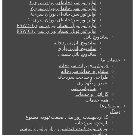
اواپراتور سردخانه‌ای بوران سری ۶
اواپراتور سردخانه‌ای بوران سری۷
اواپراتور سردخانه‌ای بوران سری۸
اواپراتور سردخانه‌ای بوران سری۱۰
اواپراتور تونل انجماد بوران سری ESW-50
اواپراتور تونل انجماد بوران سری ESW-63
ساندویچ پانل
ساندویچ پانل سردخانه
ساندویچ پانل دیواری
ساندویچ پانل سقفی
خدمات ما
فروش تجهیزات سردخانه
مشاوره احداث سردخانه
طراحی و ساخت سردخانه
تعمیر و نگهداری
پشتیبانی فنی
گارانتی و خدمات
همه خدمات
نمونه‌کارها
وبلاگ
15 اردیبهشت روز ملی صنعت تهویه مطبوع
تاریخچه سردخانه
بوران تولید کننده کندانسور و اواپراتور را بیشتر
بشناسیم