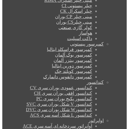
مینی چیلر اسکرال RIMA
چیلر پیستونی CI
چیلر اسکرال CK
مینی چیلر CP بوران
مینی چیلرCS بوران
کولر گازی صنعتی
هواساز
داکت اسپلیت
کمپرسور پیستونی
کمپرسور فراسکلد ایتالیا
کمپرسور بوک آلمان
کمپرسور بیتزر آلمان
کمپرسور دورین ایتالیا
کمپرسور کوپلند چک
کمپرسور دانفوس دانمارک
کندانسور
کندانسور عمودی بوران سری CV
کندانسور افقی بوران سری CH
کندانسور پکیج بوران سری PC
کندانسور V شکل بوران سری SVC
کندانسورW شکل بوران سری DVC
کندانسور L شکل آسه سری ACS
اواپراتور
اواپراتور سردخانه ای آسه سری ACE