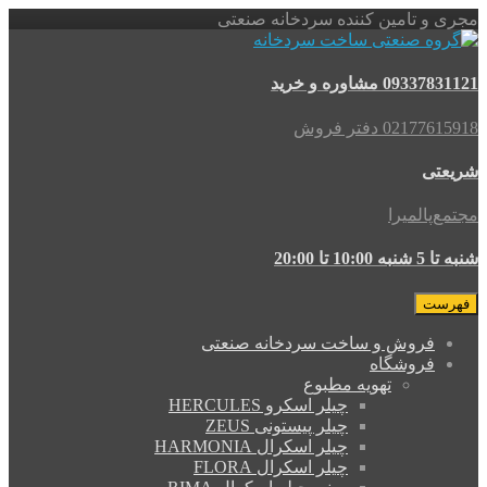
مجری و تامین کننده سردخانه صنعتی
09337831121 مشاوره و خرید
02177615918 دفتر فروش
شریعتی
مجتمع‌پالمیرا
شنبه تا 5 شنبه 10:00 تا 20:00
فهرست
فروش و ساخت سردخانه صنعتی
فروشگاه
تهویه مطبوع
چیلر اسکرو HERCULES
چیلر پیستونی ZEUS
چیلر اسکرال HARMONIA
چیلر اسکرال FLORA