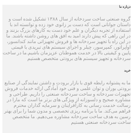
درباره ما
گروه صنعتی ساخت سردخانه از سال ۱۳۸۸ تشکیل شده است و
داستان جوانانی است که دست بر زانوی خود زده و توانسته اند با
استفاده از تجربه دیگران و علم خود دست به کارهای بزرگ بزنند و
در این راهی که پیش دارند امید به افق های روشن داشته باشند. ما
در این راه با تجهیز سردخانه ها و فروش تجهیزاتی مانند کندانسور،
اواپراتور، کمپرسور، چیلر و اجرای سیستم های تبریدی با قیمتی
پایین و کیفیتی بالا در خدمت هموطنان عزیزمان باشیم.ما در ساخت
سردخانه و تجهیز سیستم های برودتی متخصص هستیم
خرید
ما به پشتوانه رابطه قوی با بازار برودت و داشتن نمایندگی از صنایع
برودتی بوران و توان علمی و فنی خود آمادگی ارائه خدمات فروش
تجهیزات سردخانه و ساخت سردخانه صنعتی را داریم. طراحی و
مشاوره صحیح و دلسوزانه از ویژگی های برتر ما است که مارا در
رسالت خدمت رسانی به کارآفراینان و سرمایه گذاران محترم
فراهم می‌کند. ما با برنامه ریزی تخصصی و مدون شما را برای بهتر
رسین به هدف ساخت سردخانه مشاوره می‌دهیم. ما متخصص
ساخت سردخانه صنعتی هستیم