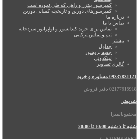
کمپرسور بیتزر و راهی که طی نموده است
کمپرسورهای دورین و تاریخچه کمپانی دورین
درباره ما
تماس با ما
تماس برای خرید کندانسور و اواپراتور سردخانه
تیم و تماس ترکیبی
بیشتر
جداول
جعبه بروشور
لینکدونی
گالری تصاویر
09337831121 مشاوره و خرید
02177615918 دفتر فروش
شریعتی
مجتمع‌پالمیرا
شنبه تا 5 شنبه 10:00 تا 20:00
G-R21FHKBER2