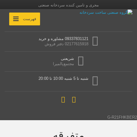
مجری و تامین کننده سردخانه صنعتی
فهرست
09337831121 مشاوره و خرید
02177615918 دفتر فروش
شریعتی
مجتمع‌پالمیرا
شنبه تا 5 شنبه 10:00 تا 20:00
G-R21FHKBER2
متفرقه