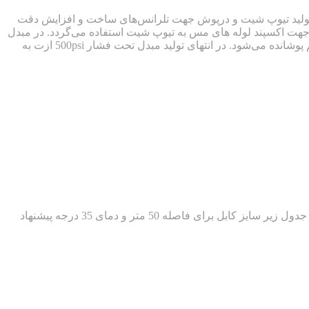
ن تک مداره هرکول از مبدل پوسته و لوله (SHELL AND TUBE) استفاده می شود. در ساخت اواپراتور از ماشین آلات CNC در تولید تیوپ شیت و درپوش جهت تلرانس‌های ساخت و افزایش دقت
ر جهت اکسپند لوله های مس به تیوپ شیت استفاده می‌گردد. در مبدل
ها از ستاره های آلومینیومی و بافل از خانوده PP با دوام استفاده می‌شود. پوشش لوله اصلی با دولایه رنگ اپوکسی و پس از آن با عایق ضخیم پوشانده می‌شود. در انتهای تولید مبدل تحت فشار 500psi ازت به
طراحی گردیده است. در جدول زیر سایز کابل برای فاصله 50 متر و دمای 35 درجه پیشنهاد