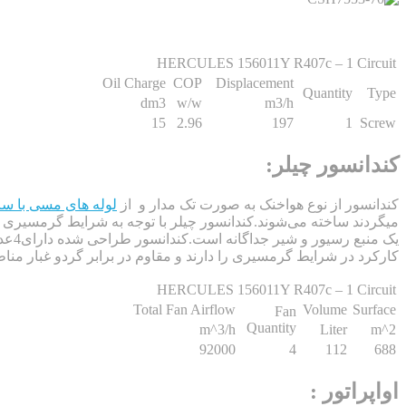
HERCULES 156011Y R407c – 1 Circuit
Oil Charge
COP
Displacement
Quantity
Type
dm3
w/w
m3/h
15
2.96
197
1
Screw
کندانسور چیلر:
کندانسور از نوع هواخنک به صورت تک مدار و از
لوله های مسی با سایز 3/8 اینچ داخل
میگردند ساخته می‌شوند.کندانسور چیلر با توجه به شرایط گرمسیری ا
یک منبع رسیور و شیر جداگانه است.کندانسور طراحی شده دارای4عدد فن با قطر 80 سانتی متر است. این فن ها عمدتا از برندهای مطرح مانند
کارکرد در شرایط گرمسیری را دارند و مقاوم در برابر گردو غبار منا
HERCULES 156011Y R407c – 1 Circuit
Total Fan Airflow
Volume
Surface
Fan
Quantity
m^3/h
Liter
m^2
92000
4
112
688
اواپراتور :