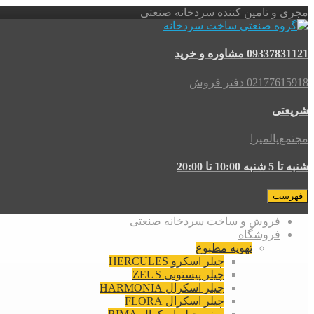
مجری و تامین کننده سردخانه صنعتی
09337831121 مشاوره و خرید
02177615918 دفتر فروش
شریعتی
مجتمع‌پالمیرا
شنبه تا 5 شنبه 10:00 تا 20:00
فهرست
فروش و ساخت سردخانه صنعتی
فروشگاه
تهویه مطبوع
چیلر اسکرو HERCULES
چیلر پیستونی ZEUS
چیلر اسکرال HARMONIA
چیلر اسکرال FLORA