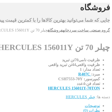
فروشگاه
جایی که شما می‌توانید بهترین کالاها را با کمترین قیمت پید
گروه صنعتی ساخت سردخانه
فروشگاه
چیلر 70 تن HERCULES 156011Y
چیلر 70 تن HERCULES 156011Y
ظرفیت نامی70تن تبرید
ظرفیت واقعی44تن تبرید واقعی
تعداد مدار: 1
مبرد:
R407C
کمپرسور: CSH7553-70Y
تعداد فن:4عدد
HERCULES 156011Y-70TON
دسته ها:
چیلر HERCULES
توضیحات
نظرات (0)