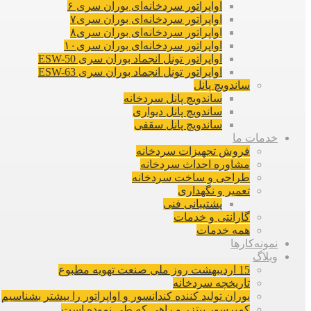
اواپراتور سردخانه‌ای بوران سری ۶
اواپراتور سردخانه‌ای بوران سری۷
اواپراتور سردخانه‌ای بوران سری۸
اواپراتور سردخانه‌ای بوران سری۱۰
اواپراتور تونل انجماد بوران سری ESW-50
اواپراتور تونل انجماد بوران سری ESW-63
ساندویچ پانل
ساندویچ پانل سردخانه
ساندویچ پانل دیواری
ساندویچ پانل سقفی
خدمات ما
فروش تجهیزات سردخانه
مشاوره احداث سردخانه
طراحی و ساخت سردخانه
تعمیر و نگهداری
پشتیبانی فنی
گارانتی و خدمات
همه خدمات
نمونه‌کارها
وبلاگ
15 اردیبهشت روز ملی صنعت تهویه مطبوع
تاریخچه سردخانه
بوران تولید کننده کندانسور و اواپراتور را بیشتر بشناسیم
کمپرسور بیتزر و راهی که طی نموده است