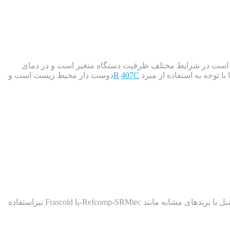
هی است در شرایط مختلف ظرفیت دستگاه متغیر است و در دمای
با توجه به استفاده از مبرد
407C
R
دوست دار محیط زیست است و
کمپرسور استفاده شده در این چیلر از نوع اسکرو و مارک بیتزر است. در صورت درخواست یا نیاز پروژه می توانید از کمپرسور RC2-200B هنبل یا برندهای مشابه مانند Refcomp-SRMtec-یا Frascold نیزاستفاده