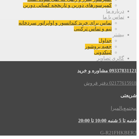
کمپرسورهای دورین و تاریخچه کمپانی دورین
درباره ما
تماس با ما
تماس برای خرید کندانسور و اواپراتور سردخانه
تیم و تماس ترکیبی
بیشتر
جداول
جعبه بروشور
لینکدونی
گالری تصاویر
09337831121 مشاوره و خرید
02177615918 دفتر فروش
شریعتی
مجتمع‌پالمیرا
شنبه تا 5 شنبه 10:00 تا 20:00
G-R21FHKBER2