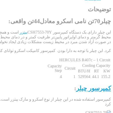
توضیحات
چیلر70تن نامی اسکرو معادل44تن واقعی:
این چیلر دارای یک دستگاه کمپرسور CSH7553-70Y
بیتزر
است و همچنی
محیط گرمتر و دمای اواپراتور پایین‌تر ظرفیت کمتر و در دمای محیط خنک
در صورت آزاد شدن مبرد در محیط زیست مشکلات زیادی ایجاد نخواه
کرد. این چیلر با توجه به دارا بودن کمپرسور کامپکت اسکرو توانای کنترل ظرفیت 
HERCULES R407c – 1 Circuit
Cooling Capacity
Capacity
Circuit
Step
BTU/H
RT
KW
4
1
529564
44.1
155.2
کمپرسور چیلر
:
کرد