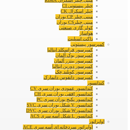
مینی چیلر اسکرال RIMA
چیلر پیستونی CI
چیلر اسکرال CK
مینی چیلر CP بوران
مینی چیلرCS بوران
کولر گازی صنعتی
هواساز
داکت اسپلیت
کمپرسور پیستونی
کمپرسور فراسکلد ایتالیا
کمپرسور بوک آلمان
کمپرسور بیتزر آلمان
کمپرسور دورین ایتالیا
کمپرسور کوپلند چک
کمپرسور دانفوس دانمارک
کندانسور
کندانسور عمودی بوران سری CV
کندانسور افقی بوران سری CH
کندانسور پکیج بوران سری PC
کندانسور V شکل بوران سری SVC
کندانسورW شکل بوران سری DVC
کندانسور L شکل آسه سری ACS
اواپراتور
اواپراتور سردخانه ای آسه سری ACE