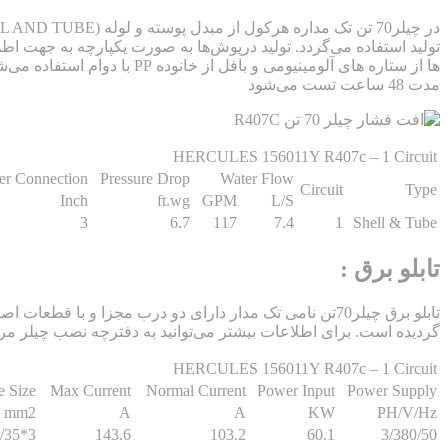
تولید استفاده می‌گردد. تولید درپوش‌ها به صورت یکپارچه به جهت ا
مدت 48 ساعت تست می‌شود
HERCULES 156011Y R407c – 1 Circuit
er Connection
Pressure Drop
Water Flow
Circuit
Type
Inch
ft.wg
GPM
L/S
3
6.7
117
7.4
1
Shell & Tube
تابلو برق :
تابلو برق چیلر70تن نامی تک مدار دارای دو درب مجزا و با قطعات اصلی اشنادیر و
گردیده است. برای اطلاعات بیشتر می‌توانید به دفترچه نصب چیلر مرا
HERCULES 156011Y R407c – 1 Circuit
e Size
Max Current
Normal Current
Power Input
Power Supply
mm2
A
A
KW
PH/V/Hz
3*70/35
143.6
103.2
60.1
3/380/50