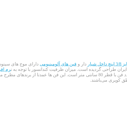
 شیار
دار و
فین های آلومینیومی
دارای موج های سینوس
یران طراحی گردیده است. میزان ظرفیت کندانسور با توجه به ن
رم افز
طق کویری می‌باشند.