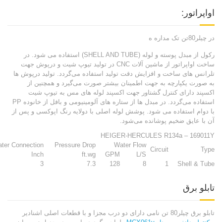
اواپراتور:
در چیلر80تن تک مداره ه
رکول از مبدل پوسته و لوله (SHELL AND TUBE) استفاده می شود. در
ساخت اواپراتور از ماشین آلات CNC در تولید تیوپ شیت و درپوش جهت
تلرانس های ساخت و افزایش دقت تولید استفاده می‌گردد. تولید درپوش ها
به صورت یکپارچه به جهت اطمینان بیشتر صورت می‌گیرد و همچنین از
اکسپند دارای کنترل گشتاور جهت اکسپند لوله های مس به تیوپ شیت
استفاده می‌گردد. در مبدل ها از ستاره های آلومینیومی و بافل از خانوده PP
با دوام استفاده می شود. پوشش لوله اصلی با دولایه رنگ اپوکسی و پس از
آن با عایق ضخیم پوشانده می‌شود.
HEIGER-HERCULES R134a – 169011Y
ter Connection
Pressure Drop
Water Flow
Circuit
Type
Inch
ft.wg
GPM
L/S
3
7.3
128
8
1
Shell & Tube
تابلو برق
تابلو برق چیلر80 تن نامی دارای دو درب مجزا و با قطعات اصلی اشنادیر