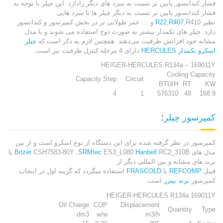
فشار کندانسور پایین تر نسبت به مبرد های دیگر رادارد. این چیلر با توجه به
فشار کندانسور پایین تر نسبت به دیگر چیلر ها با مبرد هایی
نظیر
R407
,
R22
,R410 و … عمر طولانی تر در بخش کمپرسور و کندانسور
دارد. چیلر های تکمدار بیشتر به صورت ذوج استفاده می شوند و با مدل
مشابه خود افزایش ظرفیت می‌دهند. همچنین لازم به ذکر است که
چیلر
اسکرو تکمدار HERCULES
دارای 4 مرحله کنترل ظرفیت نیز است.
HEIGER-HERCULES R134a – 169011Y
Cooling Capacity
Capacity Step
Circuit
BTU/H
RT
KW
4
1
576310
48
168.9
کمپرسور چیلر
:
کمپرسور در نظر گرفته شده برای این دستگاه از نوع اسکرو است و از بین
مدل های
Hanbell
ES3_L080
SRMtec
CSH7583-80Y ,
Bitzer
RC2_310B یا
برند های مشابه و بین المللی دیگر از
قبیل
REFCOMP
یا
FRASCOLD
استفاده میگردد که گزینه اول در انتخاب
کمپرسور
برند بیتزر
است.
HEIGER-HERCULES R134a 169011Y
Oil Charge
COP
Displacement
Quantity
Type
dm3
w/w
m3/h