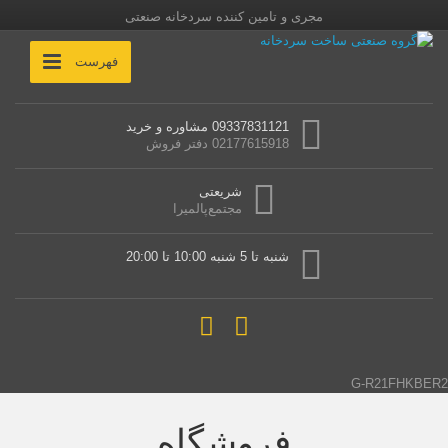
مجری و تامین کننده سردخانه صنعتی
فهرست
09337831121 مشاوره و خرید
02177615918 دفتر فروش
شریعتی
مجتمع‌پالمیرا
شنبه تا 5 شنبه 10:00 تا 20:00
G-R21FHKBER2
فروشگاه