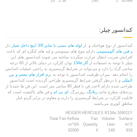
15
3.36
295
1
Screw
کندانسور چیلر:
کندانسور از نوع هواخنک و از
لوله های مسی با سایز 3/8 اینچ داخل شیار
دار
و
فین های آلومینیومی
دارای موج های سینوسی و لبه های کنگره ای که باعث
افزایش ضریب انتقال حرارت میگردند ساخته می شوند.کندانسور های این
چیلر با توجه به استفاده از
گاز 134a
توان کارکرد در دمای بالاتر از 60 درجه
سانتی گراد را دارد و می‌تواند در شرایط گرمسیری به راحتی عملیات کندانس
را انجام دهد. میزان ظرفیت کندانسور با توجه به ن
رم افزار های معتبر و بین
المللی
و با درنظر گرفتن شرایط گرمسیری طراحی گردیده است.کندانسور
طراحی شده دارای 4عدد فن با قطر 80 سانتی متر است. این فن ها عمدتا از
برندهای مطرح مانند
زیلابگ
، روزنبرگ،
ای بی ام
و فن های باکیفیت است که
قابلیت کارکرد در شرایط گرمسیری را دارند و مقاوم در برابر گردو غبار
مناطق کویری می‌باشند.
HEIGER-HERCULES R134a 169011Y
Total Fan Airflow
Fan
Volume
Surface
m^3/h
Quantity
Liter
m^2
92000
4
149
918