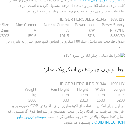
و
کنترلر دانفوس مدل MCX061v
طراحی گردیده است. در جدول زیر سایز
کابل برای فاصله 50 متر و دمای 35 درجه پیشنهاد گردیده است. برای
اطلاعات بیشتر می توانید به دفترچه نصب چیلر مراجعه فرمایید.
HEIGER-HERCULES R134a – 169011Y
e Size
Max Current
Normal Current
Power Input
Power Supply
2mm
A
A
KW
PH/V/Hz
3*95/50
159.6
101.5
57.8
3/380/50
جدول ظرفیت سرمایش چیلر80 اسکرو بر اساس کمپرسور بیتزر به شرح زیر
است:
ابعاد و وزن چیلر80 تن اسکروتک مدار:
HEIGER-HERCULES R134a – 169011Y
Weight
Fan Height
Height
Width
Length
kg
mm
mm
mm
mm
2800
300
2310
1500
5200
در این چیلر امکان استفاده از اکونومایزر برای بالا رفتن COP کمپرسور و
افزایش ظرفیت نیز امکان پذیر است. همچنین در شرایط فوق گرمسیری که
دمای کندانسینگ بالا تر 60 درجه سانتی گراد است
سیستم تزریق مایع
LIQUID INJECTION
پیشنهاد می‌شود.