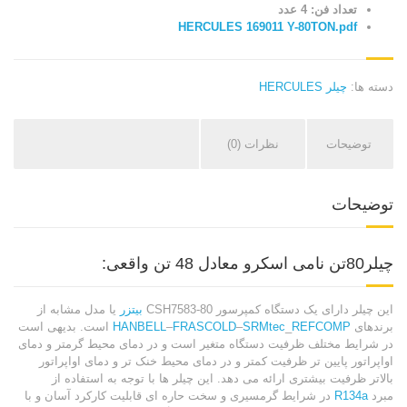
تعداد فن: 4 عدد
HERCULES 169011 Y-80TON.pdf
دسته ها:
چیلر HERCULES
توضیحات
نظرات (0)
توضیحات
چیلر80تن نامی اسکرو معادل 48 تن واقعی:
این چیلر دارای یک دستگاه کمپرسور CSH7583-80
بیتزر
یا مدل مشابه از
برندهای
REFCOMP
_
SRMtec
–
FRASCOLD
–
HANBELL
است. بدیهی است
در شرایط مختلف ظرفیت دستگاه متغیر است و در دمای محیط گرمتر و دمای
اواپراتور پایین تر ظرفیت کمتر و در دمای محیط خنک تر و دمای اواپراتور
بالاتر ظرفیت بیشتری ارائه می دهد. این چیلر ها با توجه به استفاده از
مبرد
R134a
در شرایط گرمسیری و سخت حاره ای قابلیت کارکرد آسان و با