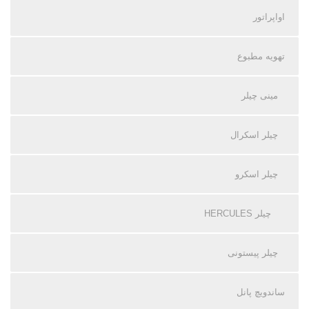
اواپراتور
تهویه مطبوع
مینی چیلر
چیلر اسکرال
چیلر اسکرو
چیلر HERCULES
چیلر پیستونی
ساندویچ پانل