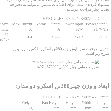
 گردیده است. برای اطلاعات بیشتر می‌توانید به دفترچه
ر مراجعه فرمایید.
HERCULES 678022Y R407c – 2 C
Cable Size
Max Current
Normal Current
Power Input
Power 
mm2
A
A
KW
P
2*
554.4
432.4
254.2
3
(3*240/120)
جدول ظرفیت سرمایش چیلر280تن اسکرو با کمپرسور بیتزر به
ر است:
ایط دمایی چیلر 280 _ r407c-678022
 چیلر280تن اسکرو دو مدار:
HERCULES 678022Y R407c – 2 C
Weight
Fan Height
Height
Width
kg
mm
mm
mm