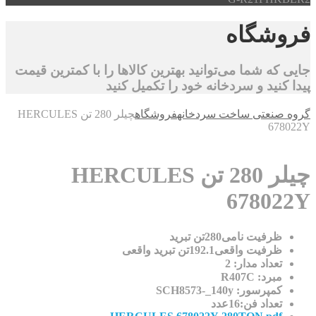
شگاه
ه شما می‌توانید بهترین کالاها را با کمترین قیمت
نید و سردخانه خود را تکمیل کنید
نعتی ساخت سردخانه
فروشگاه
چیلر 280 تن HERCULES
6
چیلر 280 تن HERCULES
6780
فیت نامی280تن تبرید
فیت واقعی192.1تن تبرید واقعی
داد مدار: 2
رد: R407C
پرسور: SCH8573-_140y
داد فن:16عدد