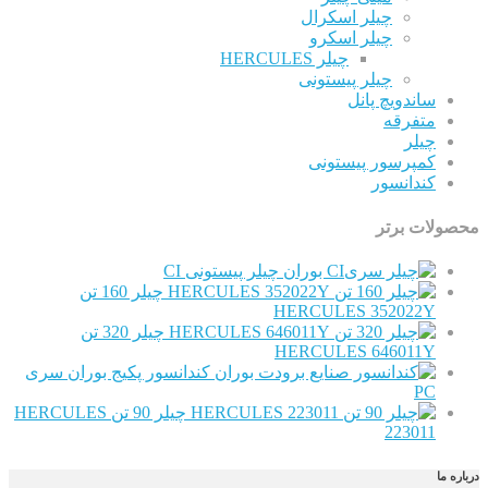
چیلر اسکرال
چیلر اسکرو
چیلر HERCULES
چیلر پیستونی
اندویچ پانل
تفرقه
یلر
مپرسور پیستونی
ندانسور
ت برتر
چیلر پیستونی CI
چیلر 160 تن
HERCULES 352022
چیلر 320 تن
HERCULES 646011
کندانسور پکیج بوران سری
P
چیلر 90 تن HERCULES
22301