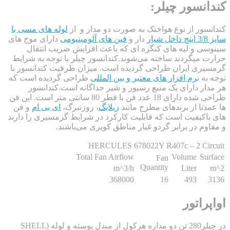
سور چیلر:
ر از نوع هواخنک به صورت دو مدار و از
لوله های مسی با
دار و
فین های آلومینیومی
دارای موج های
و لبه های کنگره ای که باعث افزایش ضریب انتقال
یگردند ساخته می‌شوند.کندانسور چیلر با توجه به شرایط
 ایران طراحی گردیده است. میزان ظرفیت کندانسور با
ن
رم افزار های معتبر و بین المللی
طراحی گردیده است که
 دارای یک منبع رسیور و شیر جداگانه است.کندانسور
طراحی شده دارای 18 عدد فن با قطر 80 سانتی متر است. این فن
ا از برندهای مطرح مانند
زیلابگ
، روزنبرگ،
ای بی ام
و فن
یفیت است که قابلیت کارکرد در شرایط گرمسیری را دارند
 در برابر گردو غبار مناطق کویری می‌باشند.
HERCULES 678022Y R407c – 2 C
Total Fan Airflow
Volume
Fan
Quantity
m^3/h
Liter
368000
16
493
اتور
در چیلر280 تن دو مداره هرکول از مبدل پوسته و لوله (SHELL