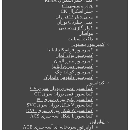
مینی چیلر اسکرال RIMA
چیلر پیستونی CI
چیلر اسکرال CK
مینی چیلر CP بوران
مینی چیلرCS بوران
کولر گازی صنعتی
هواساز
داکت اسپلیت
کمپرسور پیستونی
کمپرسور فراسکلد ایتالیا
کمپرسور بوک آلمان
کمپرسور بیتزر آلمان
کمپرسور دورین ایتالیا
کمپرسور کوپلند چک
کمپرسور دانفوس دانمارک
کندانسور
کندانسور عمودی بوران سری CV
کندانسور افقی بوران سری CH
کندانسور پکیج بوران سری PC
کندانسور V شکل بوران سری SVC
کندانسورW شکل بوران سری DVC
کندانسور L شکل آسه سری ACS
اواپراتور
اواپراتور سردخانه ای آسه سری ACE