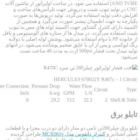
AND TUBE) استفاده می شود. در ساخت اواپراتور از ماشین آلات
C در تولید تیوپ شیت و درپوش جهت تلرانس‌های ساخت و
دقت تولید استفاده می‌گردد. تولید درپوش‌ها به صورت
 به جهت اطمینان بیشتر صورت می‌گیرد و همچنین از
دارای کنترل گشتاور جهت اکسپند لوله های مس به تیوپ
فاده می‌گردد. در مبدل ها از ستاره های آلومینیومی و بافل
از خانوده PP با دوام استفاده می‌شود. پوشش لوله اصلی با دولایه
کسی و پس از آن با عایق ضخیم پوشانده می‌شود. در انتهای
تولید مبدل تحت فشار 500psi ازت به مدت 48 ساعت تست
.
HERCULES 678022Y R407c – 1 C
Water Connection
Pressure Drop
Water Flow
Circuit
Inch
ft.wg
GPM
L/S
6
29.2
512
32.3
2
Shell
 برق
تابلو برق چیلر280تن نامی دو مدار دارای دو درب مجزا و با قطعات
نادیر و
کنترلر دانفوس مدل MCX061v
طراحی گردیده
است. در جدول زیر سایز کابل برای فاصله 50 متر و دمای 35 درجه