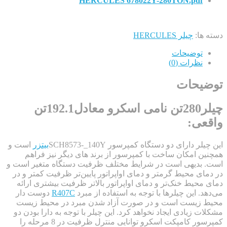
HERCULES 678022Y-280TON.pd
:
چیلر HERCULES
وضیحات
ظرات (0)
حات
چیلر280تن نامی اسکرو معادل192.1تن
ی:
ارای دو دستگاه کمپرسور SCH8573-_140Y
بیتزر
است و
امکان ساخت با کمپرسور از برند های دیگر نیز فراهم
دیهی است در شرایط مختلف ظرفیت دستگاه متغیر است و
 محیط گرمتر و دمای اواپراتور پایین‌تر ظرفیت کمتر و در
یط خنک‌تر و دمای اواپراتور بالاتر ظرفیت بیشتری ارائه
این چیلرها با توجه به استفاده از مبرد
R407C
دوست دار
یست است و در صورت آزاد شدن مبرد در محیط زیست
یادی ایجاد نخواهد کرد. این چیلر با توجه به دارا بودن دو
کمپرسور کامپکت اسکرو توانایی منترل ظرفیت در 8 مرحله را