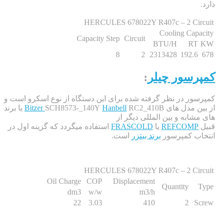
HERCULES 678022Y R407c – 2 C
Cooling C
Capacity Step
Circuit
BTU/H
8
2
2313428
192
سور چیلر
:
 در نظر گرفته شده برای این دستگاه از نوع اسکرو است و
مدل های
Hanbell
SCH8573-_140Y
Bitzer
RC2_410B یا برند
به و بین المللی دیگر از
REFCO
یا
FRASCOLD
استفاده میگردد که گزینه اول در
 کمپرسور
برند بیتزر
است.
HERCULES 678022Y R407c – 2 C
Oil Charge
COP
Displacement
Quantity
dm3
w/w
m3/h
22
3.03
410
2