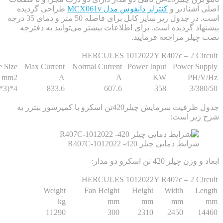
نادیر و
کنترلر دانفوس مدل MCX061v
طراحی گردیده
است. در جدول زیر سایز کابل برای فاصله 50 متر و دمای 35 درجه
 گردیده است. برای اطلاعات بیشتر می‌توانید به دفترچه
ر مراجعه فرمایید.
HERCULES 1012022Y R407c – 2 C
Cable Size
Max Current
Normal Current
Power Input
Power 
mm2
A
A
KW
P
4*(3*150/70)
833.6
607.6
358
3
جدول ظرفیت سرمایش چیلر420تن اسکرو با کمپرسور بیتزر به
ر است:
ایط دمایی چیلر 420- R407C-1012022
420 تن اسکرو دو مدار:
HERCULES 1012022Y R407c – 2 C
Weight
Fan Height
Height
Width
kg
mm
mm
mm
11290
300
2310
2450