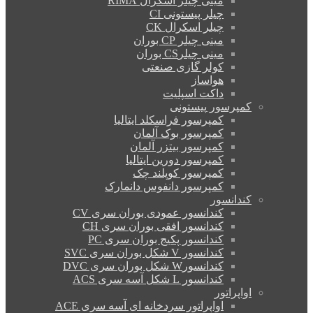
مینی چیلر اسکرال RIMA
چیلر پیستونی CI
چیلر اسکرال CK
مینی چیلر CP بوران
مینی چیلرCS بوران
کولر گازی صنعتی
هواساز
داکت اسپلیت
کمپرسور پیستونی
کمپرسور فراسکلد ایتالیا
کمپرسور بوک آلمان
کمپرسور بیتزر آلمان
کمپرسور دورین ایتالیا
کمپرسور کوپلند چک
کمپرسور دانفوس دانمارک
کندانسور
کندانسور عمودی بوران سری CV
کندانسور افقی بوران سری CH
کندانسور پکیج بوران سری PC
کندانسور V شکل بوران سری SVC
کندانسورW شکل بوران سری DVC
کندانسور L شکل آسه سری ACS
اواپراتور
اواپراتور سردخانه ای آسه سری ACE