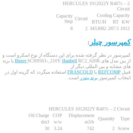
HERCULES 1012022Y R40
Cooling C
Capacity
Circuit
Step
BTU/H
R
8
2
3453082
287.
سور چیلر
:
 در نظر گرفته شده برای این دستگاه از نوع اسکرو است و
مدل های
Hanbell
SCH9563-_210Y
Bitzer
RC2_620B یا برند
به و بین المللی دیگر از
REFCO
یا
FRASCOLD
استفاده میگردد که گزینه اول در
 کمپرسور
برند بیتزر
است.
HERCULES 1012022Y R407c – 2 C
Oil Charge
COP
Displacement
Quantity
dm3
w/w
m3/h
30
3.24
742
2