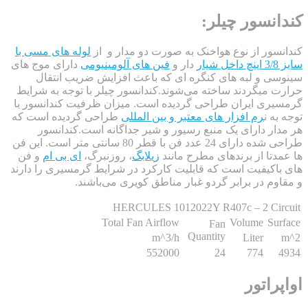
سور چیلر:
ر از نوع هواخنک به صورت دو مدار و از
لوله های مسی با
دار و
فین های آلومینیومی
دارای موج های
و لبه های کنگره ای که باعث افزایش ضریب انتقال
یگردند ساخته می‌شوند.کندانسور چیلر با توجه به شرایط
 ایران طراحی گردیده است. میزان ظرفیت کندانسور با
ن
رم افزار های معتبر و بین المللی
طراحی گردیده است که
 دارای یک منبع رسیور و شیر جداگانه است.کندانسور
طراحی شده دارای 24 عدد فن با قطر 80 سانتی متر است. این فن
ا از برندهای مطرح مانند
زیلابگ
، روزنبرگ،
ای بی ام
و فن
یفیت است که قابلیت کارکرد در شرایط گرمسیری را دارند
 در برابر گردو غبار مناطق کویری می‌باشند.
HERCULES 1012022Y R407c – 2 C
Total Fan Airflow
Volume
Fan
Quantity
m^3/h
Liter
552000
24
774
اتور