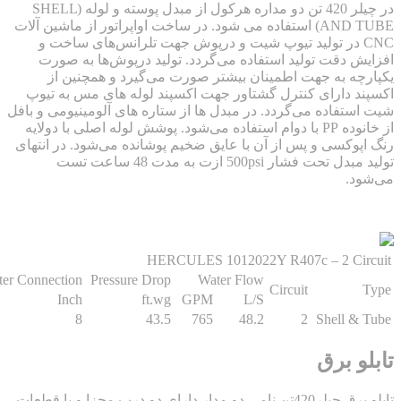
در چیلر 420 تن دو مداره هرکول از مبدل پوسته و لوله (SHELL
AND TUBE) استفاده می شود. در ساخت اواپراتور از ماشین آلات
C در تولید تیوپ شیت و درپوش جهت تلرانس‌های ساخت و
دقت تولید استفاده می‌گردد. تولید درپوش‌ها به صورت
 به جهت اطمینان بیشتر صورت می‌گیرد و همچنین از
دارای کنترل گشتاور جهت اکسپند لوله های مس به تیوپ
فاده می‌گردد. در مبدل ها از ستاره های آلومینیومی و بافل
از خانوده PP با دوام استفاده می‌شود. پوشش لوله اصلی با دولایه
کسی و پس از آن با عایق ضخیم پوشانده می‌شود. در انتهای
تولید مبدل تحت فشار 500psi ازت به مدت 48 ساعت تست
.
HERCULES 1012022Y R407c – 2 C
Water Connection
Pressure Drop
Water Flow
Circuit
Inch
ft.wg
GPM
L/S
8
43.5
765
48.2
2
Shell
 برق
تابلو برق چیلر420تن نامی دو مدار دارای دو درب مجزا و با قطعات