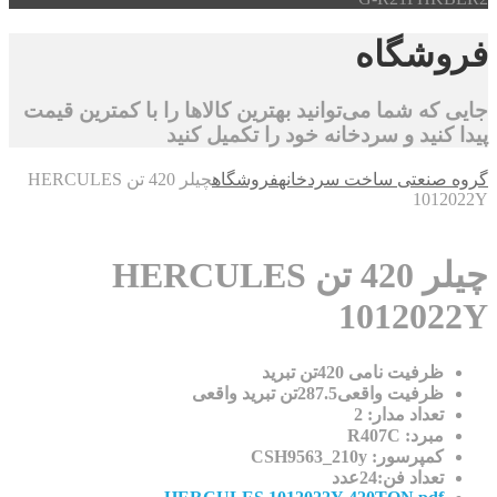
شگاه
ه شما می‌توانید بهترین کالاها را با کمترین قیمت
نید و سردخانه خود را تکمیل کنید
نعتی ساخت سردخانه
فروشگاه
چیلر 420 تن HERCULES
10
چیلر 420 تن HERCULES
10120
فیت نامی 420تن تبرید
فیت واقعی287.5تن تبرید واقعی
داد مدار: 2
رد: R407C
پرسور: CSH9563_210y
داد فن:24عدد