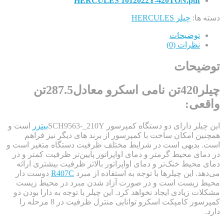
HERCULES 1012022Y-420TON.pd
:
چیلر HERCULES
وضیحات
ظرات (0)
حات
چیلر420تن نامی اسکرو معادل287.5تن
ی:
ارای دو دستگاه کمپرسور SCH9563-_210Y
بیتزر
است و
امکان ساخت با کمپرسور از برند های دیگر نیز فراهم
دیهی است در شرایط مختلف ظرفیت دستگاه متغیر است و
 محیط گرمتر و دمای اواپراتور پایین‌تر ظرفیت کمتر و در
یط خنک‌تر و دمای اواپراتور بالاتر ظرفیت بیشتری ارائه
این چیلرها با توجه به استفاده از مبرد
R407C
دوست دار
یست است و در صورت آزاد شدن مبرد در محیط زیست
یادی ایجاد نخواهد کرد. این چیلر با توجه به دارا بودن دو
کمپرسور کامپکت اسکرو توانایی منترل ظرفیت در 8 مرحله را