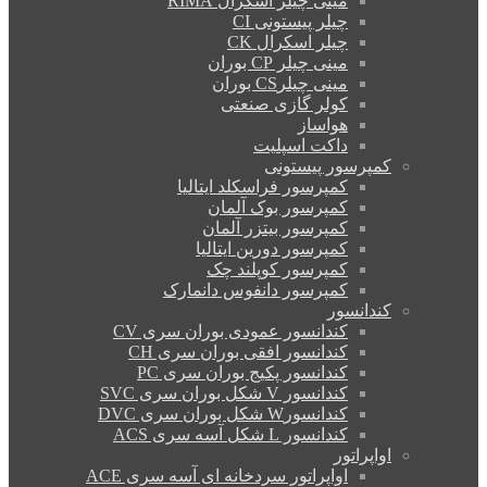
مینی چیلر اسکرال RIMA
چیلر پیستونی CI
چیلر اسکرال CK
مینی چیلر CP بوران
مینی چیلرCS بوران
کولر گازی صنعتی
هواساز
داکت اسپلیت
کمپرسور پیستونی
کمپرسور فراسکلد ایتالیا
کمپرسور بوک آلمان
کمپرسور بیتزر آلمان
کمپرسور دورین ایتالیا
کمپرسور کوپلند چک
کمپرسور دانفوس دانمارک
کندانسور
کندانسور عمودی بوران سری CV
کندانسور افقی بوران سری CH
کندانسور پکیج بوران سری PC
کندانسور V شکل بوران سری SVC
کندانسورW شکل بوران سری DVC
کندانسور L شکل آسه سری ACS
اواپراتور
اواپراتور سردخانه ای آسه سری ACE