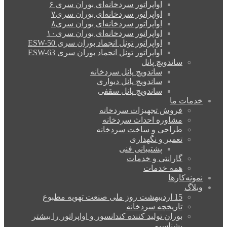
اواپراتور سردخانه‌ای بوران سری ۶
اواپراتور سردخانه‌ای بوران سری۷
اواپراتور سردخانه‌ای بوران سری۸
اواپراتور سردخانه‌ای بوران سری۱۰
اواپراتور تونل انجماد بوران سری ESW-50
اواپراتور تونل انجماد بوران سری ESW-63
ساندویچ پانل
ساندویچ پانل سردخانه
ساندویچ پانل دیواری
ساندویچ پانل سقفی
خدمات ما
فروش تجهیزات سردخانه
مشاوره احداث سردخانه
طراحی و ساخت سردخانه
تعمیر و نگهداری
پشتیبانی فنی
گارانتی و خدمات
همه خدمات
نمونه‌کارها
وبلاگ
15 اردیبهشت روز ملی صنعت تهویه مطبوع
تاریخچه سردخانه
بوران تولید کننده کندانسور و اواپراتور را بیشتر
بشناسیم