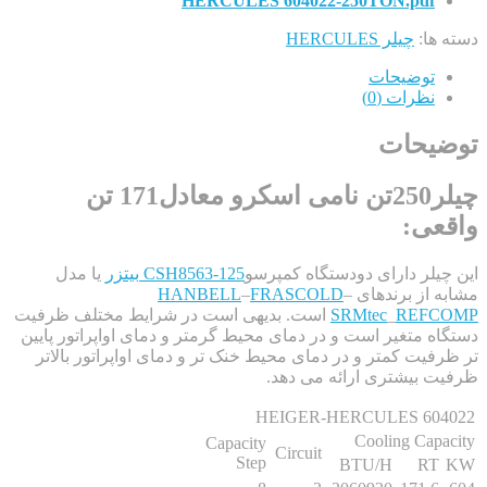
HERCULES 604022-250TON.pdf
ها:
چیلر HERCULES
توضیحات
نظرات (0)
یحات
چیلر250تن نامی اسکرو معادل171 تن
ی:
لر دارای دودستگاه کمپرسو
CSH8563-125
بیتزر
یا مدل
 از برندهای
–
FRASCOLD
–
HANBELL
REF
_
SRMtec
است. بدیهی است در شرایط مختلف ظرفیت
 متغیر است و در دمای محیط گرمتر و دمای اواپراتور پایین
یت کمتر و در دمای محیط خنک تر و دمای اواپراتور بالاتر
 بیشتری ارائه می دهد.
HEIGER-HERCULES 60
Cooling Cap
Capacity
Circuit
Step
BTU/H
RT