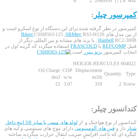
8
2
2060930
171.6
سور چیلر
:
ور در نظر گرفته شده برای این دستگاه از نوع اسکرو است و
ن مدل های
RS3-H120
SRMtec
CSH8563-125 ,
Bitzer
Hanbell
,
RC2-300B یا برند های مشابه و بین المللی دیگر از
REFCOM
یا
FRASCOLD
استفاده میگردد که گزینه اول در
ب کمپرسور
برند بیتزر
است.
HEIGER-HERCULES 60
Oil Charge
COP
Displacement
Quantity
dm3
w/w
m3/h
22
3.07
359
2
نسور چیلر:
ور از نوع هواخنک و از
لوله های مسی با سایز 3/8 اینچ داخل
ار و
فین های آلومینیومی
دارای موج های سینوسی و لبه های
 ای که باعث افزایش ضریب انتقال حرارت میگردند ساخته