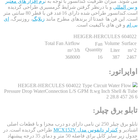
د. میزان ظرفیت کندانسور با توجه به ن
رم افزار های معتبر
المللی
و با درنظر گرفتن شرایط گرمسیری طراحی گردیده
است.کندانسور طراحی شده دارای 16عدد فن با قطر 80 سانتی متر
ین فن ها عمدتا از برندهای مطرح مانند
زیلابگ
، روزنبرگ،
ای
 فن های باکیفیت است.
HEIGER-HERCULES 60
Total Fan Airflow
Volume
Su
Fan
Quantity
m^3/h
Liter
368000
16
387
راتور:
HEIGER-HERCULES 604022 Type Circuit Water F
Pressure Drop WaterConnection L/S GPM ft.wg Inch Shell 
2 28.8 45
و برق چیلر:
تابلو برق چیلر 250 تن نامی دارای دو درب مجزا و با قطعات اصلی
ر و
کنترلر دانفوس مدل MCX152V
طراحی گردیده است. در
جدول زیر سایز کابل برای فاصله 50 متر و دمای 35 درجه پیشنهاد