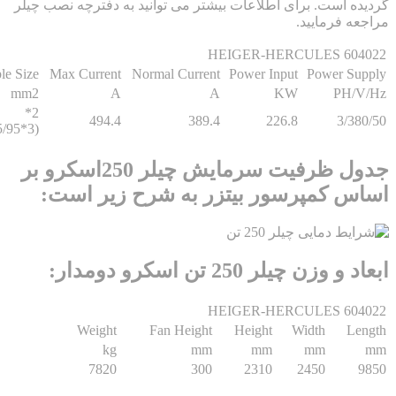
 است. برای اطلاعات بیشتر می توانید به دفترچه نصب چیلر
 فرمایید.
HEIGER-HERCULES 60
Cable Size
Max Current
Normal Current
Power Input
Power S
mm2
A
A
KW
PH/
2*
494.4
389.4
226.8
3/3
(3*185/95)
جدول ظرفیت سرمایش چیلر 250اسکرو بر
 کمپرسور بیتزر به شرح زیر است:
زن چیلر 250 تن اسکرو دومدار:
HEIGER-HERCULES 60
Weight
Fan Height
Height
Width
L
kg
mm
mm
mm
7820
300
2310
2450