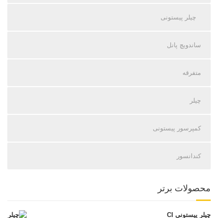
چیلر پیستونی
ساندویچ پانل
متفرقه
چیلر
کمپرسور پیستونی
کندانسور
محصولات برتر
چیلر پیستونی CI