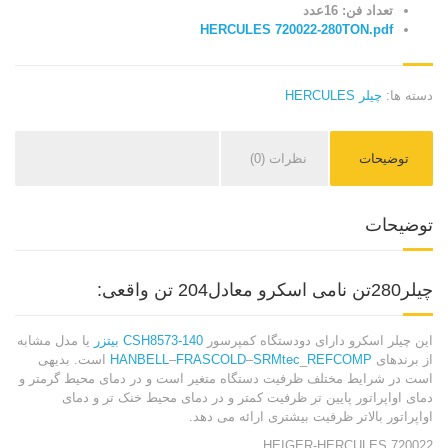
تعداد فن: 16عدد
HERCULES 720022-280TON.pdf
دسته ها:
چیلر HERCULES
توضیحات
نظرات (0)
توضیحات
چیلر280تن نامی اسکرو معادل204 تن واقعی:
این چیلر اسکرو دارای دودستگاه کمپرسور
CSH8573-140
بیتزر
یا مدل مشابه
از برندهای
REFCOMP
_
SRMtec
–
FRASCOLD
–
HANBELL
است. بدیهی
است در شرایط مختلف ظرفیت دستگاه متغیر است و در دمای محیط گرمتر و
دمای اواپراتور پایین تر ظرفیت کمتر و در دمای محیط خنک تر و دمای
اواپراتور بالاتر ظرفیت بیشتری ارائه می دهد.
HEIGER-HERCULES 720022