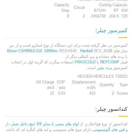
Capacity
Cooling Capacity
Circuit
Step
BTU/H
RT
KW
8
2
2456738
204.5
720
کمپرسور چیلر
:
کمپرسور در نظر گرفته شده برای این دستگاه از نوع اسکرو است و از بین
مدل های
RC2_410B
Hanbell
RS3-H140 ,
SRMtec
,
CSH9563-210
Bitzer
یا برند های مشابه و بین المللی دیگر از
قبیل
REFCOMP
یا
FRASCOLD
استفاده میگردد که گزینه اول در انتخاب
کمپرسور
برند بیتزر
است.
HEIGER-HERCULES 720022
Oil Charge
COP
Displacement
Quantity
Type
dm3
w/w
m3/h
22
3.03
410
2
Screw
کندانسور چیلر:
کندانسور از نوع هواخنک و از
لوله های مسی با سایز 3/8 اینچ داخل شیار
دار
و
فین های آلومینیومی
دارای موج های سینوسی و لبه های کنگره ای که باعث