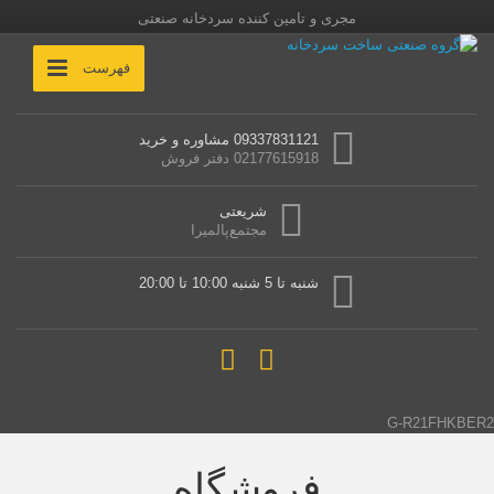
مجری و تامین کننده سردخانه صنعتی
فهرست
09337831121 مشاوره و خرید
02177615918 دفتر فروش
شریعتی
مجتمع‌پالمیرا
شنبه تا 5 شنبه 10:00 تا 20:00
G-R21FHKBER2
فروشگاه