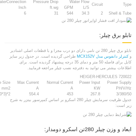
aterConnection
Pressure Drop
Water Flow
Circuit
Type
Inch
ft.wg
GPM
L/S
6
31
544
34.3
2
Shell & Tube
تابلو برق چیلر:
تابلو برق چیلر 280 تن نامی دارای دو درب مجزا و با قطعات اصلی اشنادیر
و
کنترلر دانفوس مدل MCX152V
طراحی گردیده است. در جدول زیر سایز
کابل برای فاصله 50 متر و دمای 35 درجه پیشنهاد گردیده است. برای
اطلاعات بیشتر می توانید به دفترچه نصب چیلر مراجعه فرمایید.
HEIGER-HERCULES 720022
e Size
Max Current
Normal Current
Power Input
Power Supply
mm2
A
A
KW
PH/V/Hz
2*(3*240/120)
554.4
453
267.8
3/380/50
جدول ظرفیت سرمایش چیلر 280 اسکرو بر اساس کمپرسور بیتزر به شرح
زیر است:
ابعاد و وزن چیلر 280تن اسکرو دومدار: