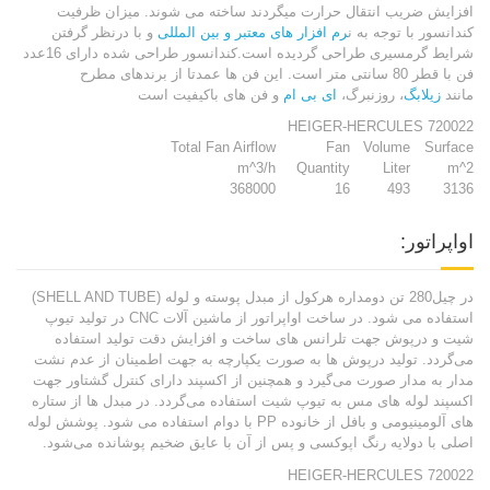
افزایش ضریب انتقال حرارت میگردند ساخته می شوند. میزان ظرفیت
کندانسور با توجه به ن
رم افزار های معتبر و بین المللی
و با درنظر گرفتن
شرایط گرمسیری طراحی گردیده است.کندانسور طراحی شده دارای 16عدد
فن با قطر 80 سانتی متر است. این فن ها عمدتا از برندهای مطرح
مانند
زیلابگ
، روزنبرگ،
ای بی ام
و فن های باکیفیت است
HEIGER-HERCULES 720022
Total Fan Airflow
Fan
Volume
Surface
m^3/h
Quantity
Liter
m^2
368000
16
493
3136
اواپراتور:
در چیل280 تن دومداره هرکول از مبدل پوسته و لوله (SHELL AND TUBE)
استفاده می شود. در ساخت اواپراتور از ماشین آلات CNC در تولید تیوپ
شیت و درپوش جهت تلرانس های ساخت و افزایش دقت تولید استفاده
می‌گردد. تولید درپوش ها به صورت یکپارچه به جهت اطمینان از عدم نشت
مدار به مدار صورت می‌گیرد و همچنین از اکسپند دارای کنترل گشتاور جهت
اکسپند لوله های مس به تیوپ شیت استفاده می‌گردد. در مبدل ها از ستاره
های آلومینیومی و بافل از خانوده PP با دوام استفاده می شود. پوشش لوله
اصلی با دولایه رنگ اپوکسی و پس از آن با عایق ضخیم پوشانده می‌شود.
HEIGER-HERCULES 720022