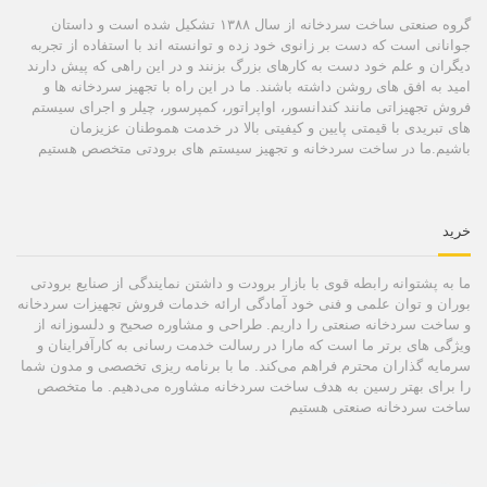
گروه صنعتی ساخت سردخانه از سال ۱۳۸۸ تشکیل شده است و داستان
جوانانی است که دست بر زانوی خود زده و توانسته اند با استفاده از تجربه
دیگران و علم خود دست به کارهای بزرگ بزنند و در این راهی که پیش دارند
امید به افق های روشن داشته باشند. ما در این راه با تجهیز سردخانه ها و
فروش تجهیزاتی مانند کندانسور، اواپراتور، کمپرسور، چیلر و اجرای سیستم
های تبریدی با قیمتی پایین و کیفیتی بالا در خدمت هموطنان عزیزمان
باشیم.ما در ساخت سردخانه و تجهیز سیستم های برودتی متخصص هستیم
خرید
ما به پشتوانه رابطه قوی با بازار برودت و داشتن نمایندگی از صنایع برودتی
بوران و توان علمی و فنی خود آمادگی ارائه خدمات فروش تجهیزات سردخانه
و ساخت سردخانه صنعتی را داریم. طراحی و مشاوره صحیح و دلسوزانه از
ویژگی های برتر ما است که مارا در رسالت خدمت رسانی به کارآفراینان و
سرمایه گذاران محترم فراهم می‌کند. ما با برنامه ریزی تخصصی و مدون شما
را برای بهتر رسین به هدف ساخت سردخانه مشاوره می‌دهیم. ما متخصص
ساخت سردخانه صنعتی هستیم