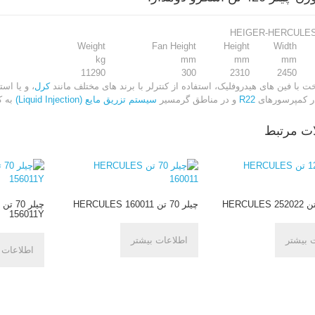
HEIGER-HERCULES
Weight
Fan Height
Height
Width
kg
mm
mm
mm
11290
300
2310
2450
 با فین های هیدروفلیک، استفاده از کنترلر با برند های مختلف مانند
کرل
، و یا اس
ر کمپرسورهای
R22
و در مناطق گرمسیر
سیستم تزریق مایع (Liquid Injection)
به ک
ت مرتبط
چیلر 70 تن HERCULES 160011
چ
156011Y
 بیشتر
اطلاعات بیشتر
اطلاعات 