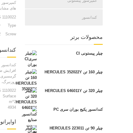
کمپرسور پیستونی
کمپرسور د
های مشابه 
 1110022
کندانسور
y
Type
2
Screw
محصولات برتر
کندانسو
چیلر پیستونی CI
کندانسور 
افزایش ضر
چیلر 160 تن HERCULES 352022Y
گرمسیری طراحی گردیده
روزنبرگ،
ا
 1110022
چیلر 320 تن HERCULES 646011Y
Surface
m^2
4934
کندانسور پکیج بوران سری PC
اواپراتو
چیلر 90 تن HERCULES 223011