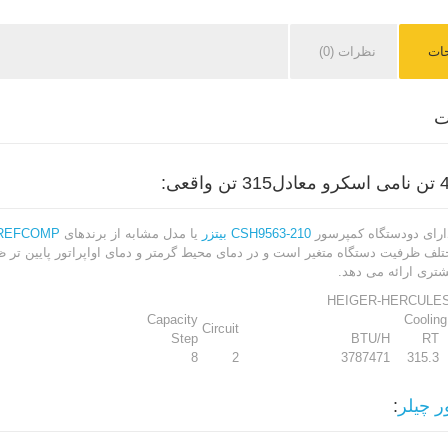
ات
نظرات (0)
ت
دارای دودستگاه کمپرسور
CSH9563-210
بیتزر
یا مدل مشابه از برندهای
REFCOMP
لف ظرفیت دستگاه متغیر است و در دمای محیط گرمتر و دمای اواپراتور پایین تر ظرف
تری ارائه می دهد.
HEIGER-HERCULES
Capacity
Cooling
Circuit
Step
BTU/H
RT
8
2
3787471
315.3
 چیلر
: