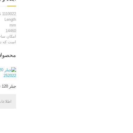
 1110022
Length
mm
14460
امکان ساخت
است که د
محصولا
چیلر 120 تن HERCULES 252022
اطلاعات