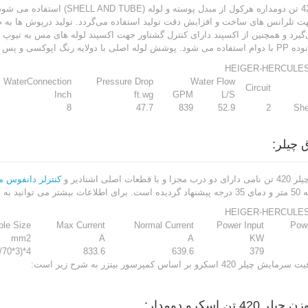
 تلرانس های ساخت و افزایش دقت تولید استفاده می‌گردد. تولید درپوش ها به ص
یرد و همچنین از اکسپند دارای کنترل گشتاور جهت اکسپند لوله های مس به تیوپ شی
 و پس از آن با عایق ضخیم پوشانده می‌شود.
HEIGER-HERCULES
WaterConnection
Pressure Drop
Water Flow
Circuit
Inch
ft.wg
GPM
L/S
8
47.7
839
52.9
2
She
ق چیلر:
ا قطعات اصلی اشنادیر و
کنترلر دانفوس مدل 2V
چیلر مراجعه فرمایید.
HEIGER-HERCULES
ble Size
Max Current
Normal Current
Power Input
Pow
mm2
A
A
KW
4*(3*150/70)
833.6
639.6
379
42 اسکرو بر اساس کمپرسور بیتزر به شرح زیر است:
 420 تن اسکرو دومدار: