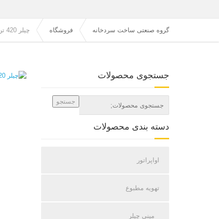
گروه صنعتی ساخت سردخانه
فروشگاه
چیلر 420 تن HERCULES 1110022
جستجوی محصولات
جستجو
دسته بندی محصولات
اواپراتور
تهویه مطبوع
مینی چیلر