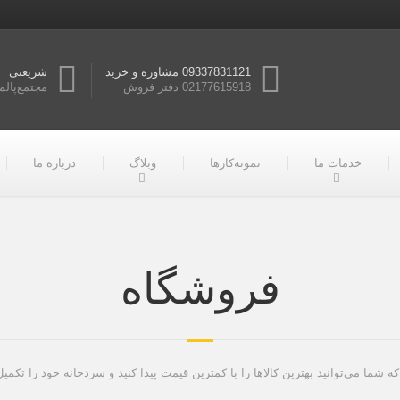
09337831121 مشاوره و خرید
شریعتی
02177615918 دفتر فروش
مجتمع‌پالم
خدمات ما
نمونه‌کارها
وبلاگ
درباره ما
فروشگاه
ه شما می‌توانید بهترین کالاها را با کمترین قیمت پیدا کنید و سردخانه خود را تکمیل