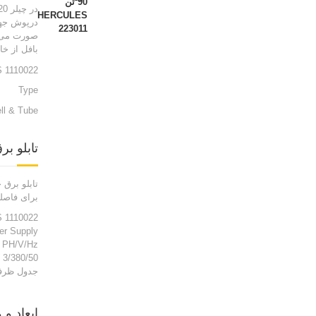
درپوش جهت
صورت می‌گ
بافل از خانوده PP با دوام استفاده می شود. پوشش لوله اصلی با دولایه رنگ اپوکسی
 1110022
Type
ll & Tube
تابلو بر
تابلو برق چیلر 420 تن نامی دارای دو درب مجزا و ب
برای فاصله 50 متر و دمای 35 درجه پیشنهاد گردیده است. برای اطلاعات بیشتر می توانید به دفترچه نصب 
 1110022
er Supply
PH/V/Hz
3/380/50
جدول ظرفیت سرمایش چیلر 0
ابعاد و وزن چیلر