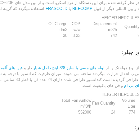
ر نظر گرفته شده برای این دستگاه از نوع اسکرو است و از بین مدل های
و بین المللی دیگر از قبیل
REFCOMP
یا
FRASCOLD
استفاده میگردد که گزینه ا
HEIGER-HERCULES
Oil Charge
COP
Displacement
Quantit
dm3
w/w
m3/h
30
3.33
742
ر چیلر:
از نوع هواخنک و از
لوله های مسی با سایز 3/8 اینچ داخل شیار
دار و
فین های آلومی
یب انتقال حرارت میگردند ساخته می شوند. میزان ظرفیت کندانسور با توجه به ن
ر
 است.کندانسور طراحی شده دارای 24 عدد فن با قطر 80 سانتی متر است. این فن ها عمدتا از برندهای مطرح مانند
ی بی ام
و فن های باکیفیت است.
HEIGER-HERCULES
Total Fan Airflow
Volume
Fan Quantity
m^3/h
Liter
552000
24
774
ر: