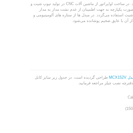
در چیلر 420 تن دومداره هرکول از مبدل پوسته و لوله (SHELL AND TUBE) استفاده می شود. در ساخت اواپراتور از ماشین آلات CNC در تولید تیوپ شیت و
ورت یکپارچه به جهت اطمینان از عدم نشت مدار به مدار
ت استفاده می‌گردد. در مبدل ها از ستاره های آلومینیومی و
MCX15
طراحی گردیده است. در جدول زیر سایز کابل
Ca