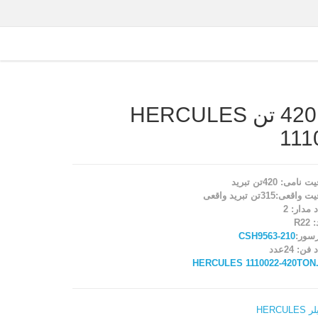
چیلر 420 تن HERCULES
111
امی: 420تن تبرید
قعی:315تن تبرید واقعی
 مدار: 2
R22
سور:
CSH9563-210
فن: 24عدد
HERCULES 1110022-420TON.
HERCULES