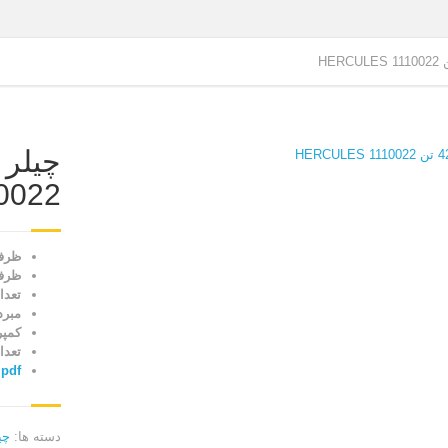
0022
ظرفیت ن
ظرفیت وا
تعداد
مبرد: 
کمپر
تعداد 
pdf
دسته ها:
چیلر 