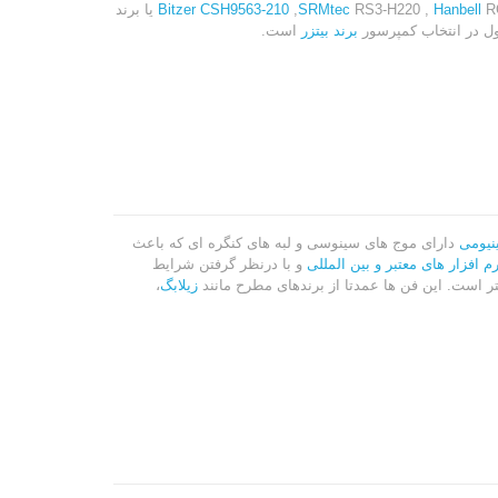
Hanbell
RS3-H220 ,
SRMtec
,
CSH9563-210
Bitzer
RC2620B یا برند
ول در انتخاب کمپرسور
برند بیتزر
است.
نیومی
دارای موج های سینوسی و لبه های کنگره ای که باعث
م افزار های معتبر و بین المللی
و با درنظر گرفتن شرایط
زیلابگ
،