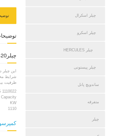
چیلر اسکرال
توضیح
چیلر اسکرو
توضیحا
چیلر HERCULES
چیلر420 تن نامی اسکرو معادل315 تن واقعی:
چیلر پیستونی
این چیلر 
شرایط مخت
ظرفیت بیش
ساندویچ پانل
 1110022
 Capacity
متفرقه
KW
1110
چیلر
کمپرسور