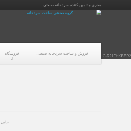
مجری و تامین کننده سردخانه صنعتی
فروش و ساخت سردخانه صنعتی
فروشگاه
G-R21FHKBER2
جایی ک