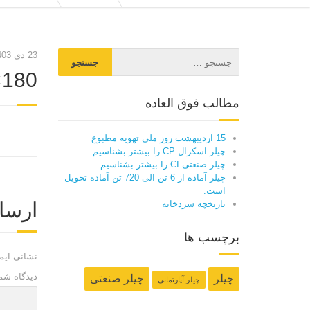
23 دی 1403
×180
مطالب فوق العاده
15 اردیبهشت روز ملی تهویه مطبوع
چیلر اسکرال CP را بیشتر بشناسیم
چیلر صنعتی CI را بیشتر بشناسیم
چیلر آماده از 6 تن الی 720 تن آماده تحویل
است.
ارسا
تاریخچه سردخانه
برچسب ها
نشانی ایم
دیدگاه شم
چیلر
چیلر صنعتی
چیلر آپارتمانی