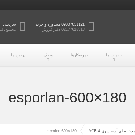
09337831121 مشاوره و خرید
شریعتی
02177615918 دفتر فروش
مجتمع‌پالم
خدمات ما
نمونه‌کارها
وبلاگ
درباره ما
esporlan-600×180
دخانه ای آسه سری ACE-4
esporlan-600×180