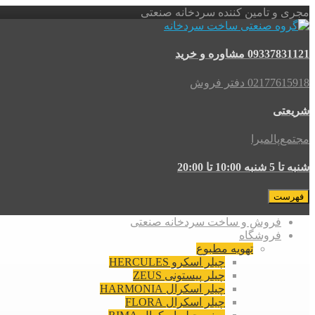
مجری و تامین کننده سردخانه صنعتی
09337831121 مشاوره و خرید
02177615918 دفتر فروش
شریعتی
مجتمع‌پالمیرا
شنبه تا 5 شنبه 10:00 تا 20:00
فهرست
فروش و ساخت سردخانه صنعتی
فروشگاه
تهویه مطبوع
چیلر اسکرو HERCULES
چیلر پیستونی ZEUS
چیلر اسکرال HARMONIA
چیلر اسکرال FLORA