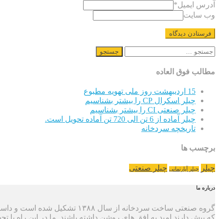
آدرس ایمیل
*
وب سایت
جستجو
برای:
مطالب فوق العاده
15 اردیبهشت روز ملی تهویه مطبوع
چیلر اسکرال CP را بیشتر بشناسیم
چیلر صنعتی CI را بیشتر بشناسیم
چیلر آماده از 6 تن الی 720 تن آماده تحویل است.
تاریخچه سردخانه
برچسب ها
چیلر
چیلر صنعتی
چیلر آپارتمانی
درباره ما
گروه صنعتی ساخت سردخانه از سا
که پیش دارند امید به افق های روشن داشته باشند. ما در این راه با تج