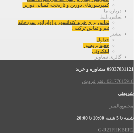
کمپرسورهای دورین و تاریخچه کمپانی دورین
درباره ما
تماس با ما
تماس برای خرید کندانسور و اواپراتور سردخانه
تیم و تماس ترکیبی
بیشتر
جداول
جعبه بروشور
لینکدونی
گالری تصاویر
09337831121 مشاوره و خرید
02177615918 دفتر فروش
شریعتی
مجتمع‌پالمیرا
شنبه تا 5 شنبه 10:00 تا 20:00
G-R21FHKBER2