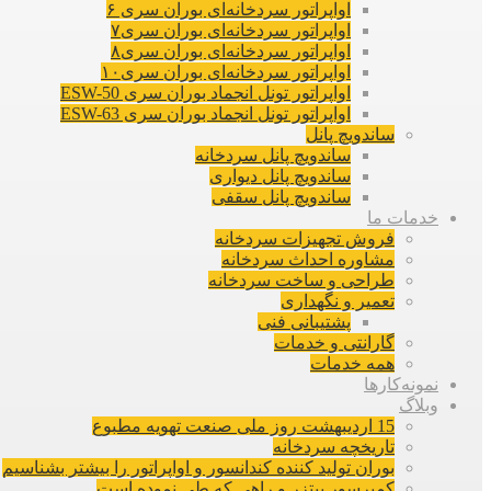
اواپراتور سردخانه‌ای بوران سری ۶
اواپراتور سردخانه‌ای بوران سری۷
اواپراتور سردخانه‌ای بوران سری۸
اواپراتور سردخانه‌ای بوران سری۱۰
اواپراتور تونل انجماد بوران سری ESW-50
اواپراتور تونل انجماد بوران سری ESW-63
ساندویچ پانل
ساندویچ پانل سردخانه
ساندویچ پانل دیواری
ساندویچ پانل سقفی
خدمات ما
فروش تجهیزات سردخانه
مشاوره احداث سردخانه
طراحی و ساخت سردخانه
تعمیر و نگهداری
پشتیبانی فنی
گارانتی و خدمات
همه خدمات
نمونه‌کارها
وبلاگ
15 اردیبهشت روز ملی صنعت تهویه مطبوع
تاریخچه سردخانه
بوران تولید کننده کندانسور و اواپراتور را بیشتر بشناسیم
کمپرسور بیتزر و راهی که طی نموده است