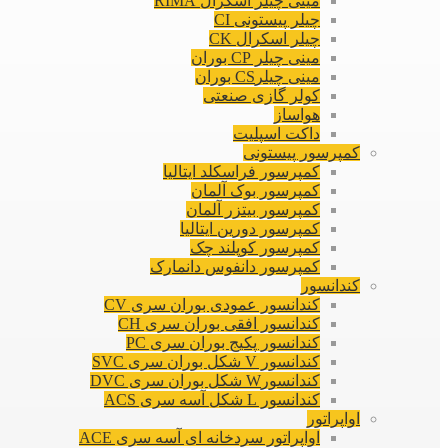
مینی چیلر اسکرال RIMA
چیلر پیستونی CI
چیلر اسکرال CK
مینی چیلر CP بوران
مینی چیلرCS بوران
کولر گازی صنعتی
هواساز
داکت اسپلیت
کمپرسور پیستونی
کمپرسور فراسکلد ایتالیا
کمپرسور بوک آلمان
کمپرسور بیتزر آلمان
کمپرسور دورین ایتالیا
کمپرسور کوپلند چک
کمپرسور دانفوس دانمارک
کندانسور
کندانسور عمودی بوران سری CV
کندانسور افقی بوران سری CH
کندانسور پکیج بوران سری PC
کندانسور V شکل بوران سری SVC
کندانسورW شکل بوران سری DVC
کندانسور L شکل آسه سری ACS
اواپراتور
اواپراتور سردخانه ای آسه سری ACE