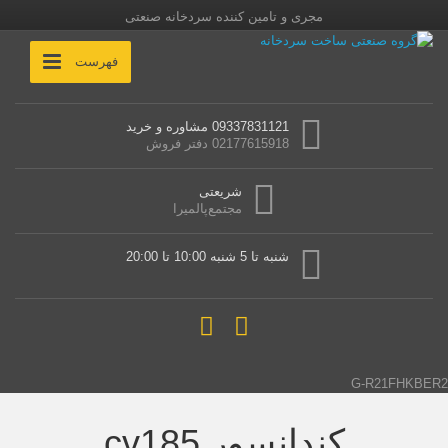
مجری و تامین کننده سردخانه صنعتی
فهرست
09337831121 مشاوره و خرید
02177615918 دفتر فروش
شریعتی
مجتمع‌پالمیرا
شنبه تا 5 شنبه 10:00 تا 20:00
G-R21FHKBER2
کندانسور cv185