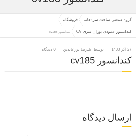
گروه صنعتی ساخت سردخانه
فروشگاه
کندانسور عمودی بوران سری CV
کندانسور cv185
27 آذر 1403
توسط علیرضا پورعابدین
0 دیدگاه
کندانسور cv185
ارسال دیدگاه