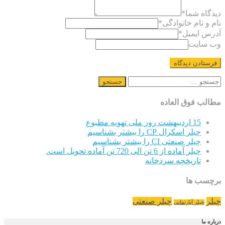
دیدگاه شما
*
نام و نام خانوادگی
*
آدرس ایمیل
*
وب سایت
جستجو
برای:
مطالب فوق العاده
15 اردیبهشت روز ملی تهویه مطبوع
چیلر اسکرال CP را بیشتر بشناسیم
چیلر صنعتی CI را بیشتر بشناسیم
چیلر آماده از 6 تن الی 720 تن آماده تحویل است.
تاریخچه سردخانه
برچسب ها
چیلر
چیلر صنعتی
چیلر آپارتمانی
درباره ما