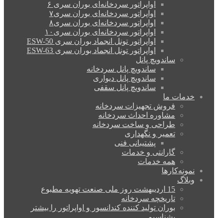
اواپراتور سردخانه‌ای بوران سری ۶
اواپراتور سردخانه‌ای بوران سری۷
اواپراتور سردخانه‌ای بوران سری۸
اواپراتور سردخانه‌ای بوران سری۱۰
اواپراتور تونل انجماد بوران سری ESW-50
اواپراتور تونل انجماد بوران سری ESW-63
ساندویچ پانل
ساندویچ پانل سردخانه
ساندویچ پانل دیواری
ساندویچ پانل سقفی
خدمات ما
فروش تجهیزات سردخانه
مشاوره احداث سردخانه
طراحی و ساخت سردخانه
تعمیر و نگهداری
پشتیبانی فنی
گارانتی و خدمات
همه خدمات
نمونه‌کارها
وبلاگ
15 اردیبهشت روز ملی صنعت تهویه مطبوع
تاریخچه سردخانه
بوران تولید کننده کندانسور و اواپراتور را بیشتر
بشناسیم