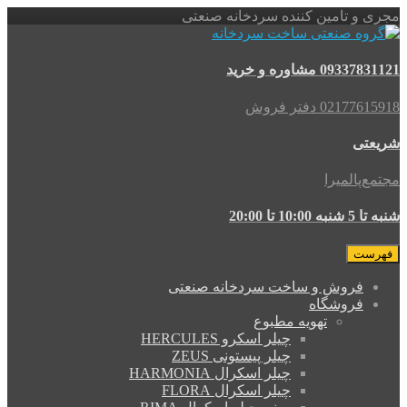
مجری و تامین کننده سردخانه صنعتی
09337831121 مشاوره و خرید
02177615918 دفتر فروش
شریعتی
مجتمع‌پالمیرا
شنبه تا 5 شنبه 10:00 تا 20:00
فهرست
فروش و ساخت سردخانه صنعتی
فروشگاه
تهویه مطبوع
چیلر اسکرو HERCULES
چیلر پیستونی ZEUS
چیلر اسکرال HARMONIA
چیلر اسکرال FLORA