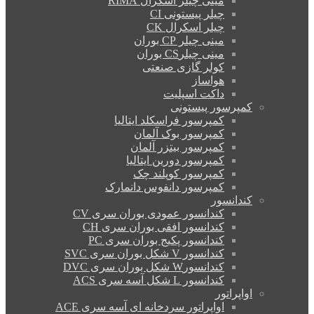
مینی چیلر اسکرال RIMA
چیلر پیستونی CI
چیلر اسکرال CK
مینی چیلر CP بوران
مینی چیلرCS بوران
کولر گازی صنعتی
هواساز
داکت اسپلیت
کمپرسور پیستونی
کمپرسور فراسکلد ایتالیا
کمپرسور بوک آلمان
کمپرسور بیتزر آلمان
کمپرسور دورین ایتالیا
کمپرسور کوپلند چک
کمپرسور دانفوس دانمارک
کندانسور
کندانسور عمودی بوران سری CV
کندانسور افقی بوران سری CH
کندانسور پکیج بوران سری PC
کندانسور V شکل بوران سری SVC
کندانسورW شکل بوران سری DVC
کندانسور L شکل آسه سری ACS
اواپراتور
اواپراتور سردخانه ای آسه سری ACE