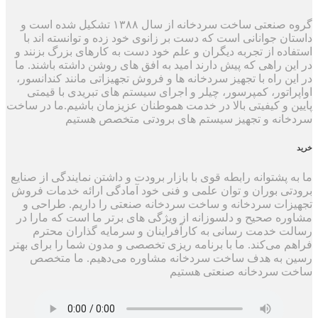
گروه صنعتی ساخت سردخانه از سال ۱۳۸۸ تشکیل شده است و
داستان جوانانی است که دست بر زانوی خود زده و توانسته اند با
استفاده از تجربه دیگران و علم خود دست به کارهای بزرگ بزنند و
در این راهی که پیش دارند امید به افق های روشن داشته باشند. ما
در این راه با تجهیز سردخانه ها و فروش تجهیزاتی مانند کندانسور،
اواپراتور، کمپرسور، چیلر و اجرای سیستم های تبریدی با قیمتی
پایین و کیفیتی بالا در خدمت هموطنان عزیزمان باشیم.ما در ساخت
سردخانه و تجهیز سیستم های برودتی متخصص هستیم
خرید
ما به پشتوانه رابطه قوی با بازار برودت و داشتن نمایندگی از صنایع
برودتی بوران و توان علمی و فنی خود آمادگی ارائه خدمات فروش
تجهیزات سردخانه و ساخت سردخانه صنعتی را داریم. طراحی و
مشاوره صحیح و دلسوزانه از ویژگی های برتر ما است که مارا در
رسالت خدمت رسانی به کارآفراینان و سرمایه گذاران محترم
فراهم می‌کند. ما با برنامه ریزی تخصصی و مدون شما را برای بهتر
رسین به هدف ساخت سردخانه مشاوره می‌دهیم. ما متخصص
ساخت سردخانه صنعتی هستیم