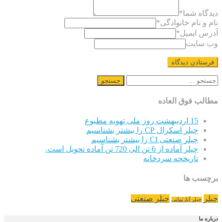
دیدگاه شما
*
نام و نام خانوادگی
*
آدرس ایمیل
*
وب سایت
جستجو
برای:
مطالب فوق العاده
15 اردیبهشت روز ملی تهویه مطبوع
چیلر اسکرال CP را بیشتر بشناسیم
چیلر صنعتی CI را بیشتر بشناسیم
چیلر آماده از 6 تن الی 720 تن آماده تحویل است.
تاریخچه سردخانه
برچسب ها
چیلر
چیلر صنعتی
چیلر آپارتمانی
درباره ما