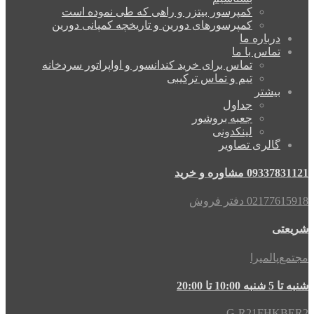
کمپرسور بیتزر و راهی که طی نموده است
کمپرسورهای دورین و تاریخچه کمپانی دورین
درباره ما
تماس با ما
تماس برای خرید کندانسور و اواپراتور سردخانه
تیم و تماس ترکیبی
بیشتر
جداول
جعبه بروشور
لینکدونی
گالری تصاویر
09337831121 مشاوره و خرید
02177615918 دفتر فروش
شریعتی
مجتمع‌پالمیرا
شنبه تا 5 شنبه 10:00 تا 20:00
G-R21FHKBER2