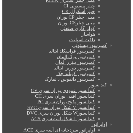
مینی چیلر اسکرال RIMA
چیلر پیستونی CI
چیلر اسکرال CK
مینی چیلر CP بوران
مینی چیلرCS بوران
کولر گازی صنعتی
هواساز
داکت اسپلیت
کمپرسور پیستونی
کمپرسور فراسکلد ایتالیا
کمپرسور بوک آلمان
کمپرسور بیتزر آلمان
کمپرسور دورین ایتالیا
کمپرسور کوپلند چک
کمپرسور دانفوس دانمارک
کندانسور
کندانسور عمودی بوران سری CV
کندانسور افقی بوران سری CH
کندانسور پکیج بوران سری PC
کندانسور V شکل بوران سری SVC
کندانسورW شکل بوران سری DVC
کندانسور L شکل آسه سری ACS
اواپراتور
اواپراتور سردخانه ای آسه سری ACE