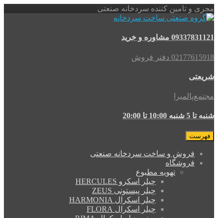
مجری و تامین کننده سردخانه صنعتی
09337831121 مشاوره و خرید
02177615918 دفتر فروش
شریعتی
مجتمع‌پالمیرا
شنبه تا 5 شنبه 10:00 تا 20:00
فهرست
فروش و ساخت سردخانه صنعتی
فروشگاه
تهویه مطبوع
چیلر اسکرو HERCULES
چیلر پیستونی ZEUS
چیلر اسکرال HARMONIA
چیلر اسکرال FLORA