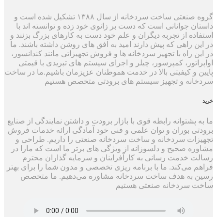
گروه صنعتی ساخت سردخانه از سال ۱۳۸۸ تشکیل شده است و
داستان جوانانی است که دست بر زانوی خود زده و توانسته اند با
استفاده از تجربه دیگران و علم خود دست به کارهای بزرگ بزنند و
در این راهی که پیش دارند امید به افق های روشن داشته باشند. ما
در این راه با تجهیز سردخانه ها و فروش تجهیزاتی مانند کندانسور،
اواپراتور، کمپرسور، چیلر و اجرای سیستم های تبریدی با قیمتی
پایین و کیفیتی بالا در خدمت هموطنان عزیزمان باشیم.ما در ساخت
سردخانه و تجهیز سیستم های برودتی متخصص هستیم
خرید
ما به پشتوانه رابطه قوی با بازار برودت و داشتن نمایندگی از صنایع
برودتی بوران و توان علمی و فنی خود آمادگی ارائه خدمات فروش
تجهیزات سردخانه و ساخت سردخانه صنعتی را داریم. طراحی و
مشاوره صحیح و دلسوزانه از ویژگی های برتر ما است که مارا در
رسالت خدمت رسانی به کارآفراینان و سرمایه گذاران محترم
فراهم می‌کند. ما با برنامه ریزی تخصصی و مدون شما را برای بهتر
رسین به هدف ساخت سردخانه مشاوره می‌دهیم. ما متخصص
ساخت سردخانه صنعتی هستیم