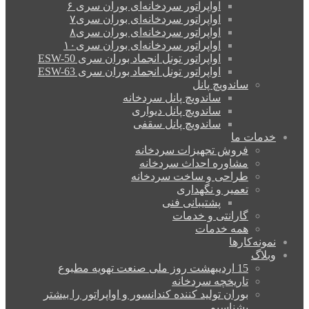
اواپراتور سردخانه‌ای بوران سری ۶
اواپراتور سردخانه‌ای بوران سری۷
اواپراتور سردخانه‌ای بوران سری۸
اواپراتور سردخانه‌ای بوران سری۱۰
اواپراتور تونل انجماد بوران سری ESW-50
اواپراتور تونل انجماد بوران سری ESW-63
ساندویچ پانل
ساندویچ پانل سردخانه
ساندویچ پانل دیواری
ساندویچ پانل سقفی
خدمات ما
فروش تجهیزات سردخانه
مشاوره احداث سردخانه
طراحی و ساخت سردخانه
تعمیر و نگهداری
پشتیبانی فنی
گارانتی و خدمات
همه خدمات
نمونه‌کارها
وبلاگ
15 اردیبهشت روز ملی صنعت تهویه مطبوع
تاریخچه سردخانه
بوران تولید کننده کندانسور و اواپراتور را بیشتر
بشناسیم