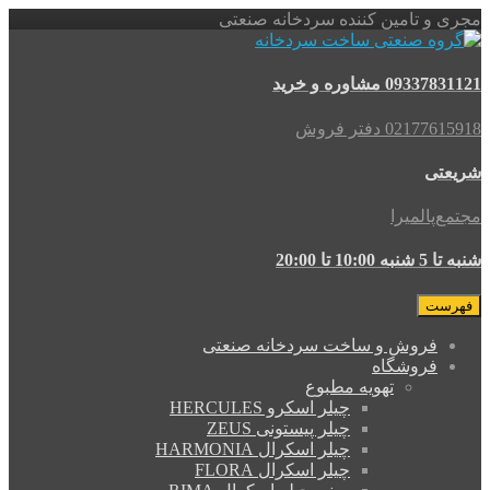
مجری و تامین کننده سردخانه صنعتی
09337831121 مشاوره و خرید
02177615918 دفتر فروش
شریعتی
مجتمع‌پالمیرا
شنبه تا 5 شنبه 10:00 تا 20:00
فهرست
فروش و ساخت سردخانه صنعتی
فروشگاه
تهویه مطبوع
چیلر اسکرو HERCULES
چیلر پیستونی ZEUS
چیلر اسکرال HARMONIA
چیلر اسکرال FLORA