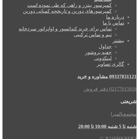
کمپرسور بیتزر و راهی که طی نموده است
کمپرسورهای دورین و تاریخچه کمپانی دورین
درباره ما
تماس با ما
تماس برای خرید کندانسور و اواپراتور سردخانه
تیم و تماس ترکیبی
بیشتر
جداول
جعبه بروشور
لینکدونی
گالری تصاویر
09337831121 مشاوره و خرید
02177615918 دفتر فروش
شریعتی
مجتمع‌پالمیرا
شنبه تا 5 شنبه 10:00 تا 20:00
G-R21FHKBER2