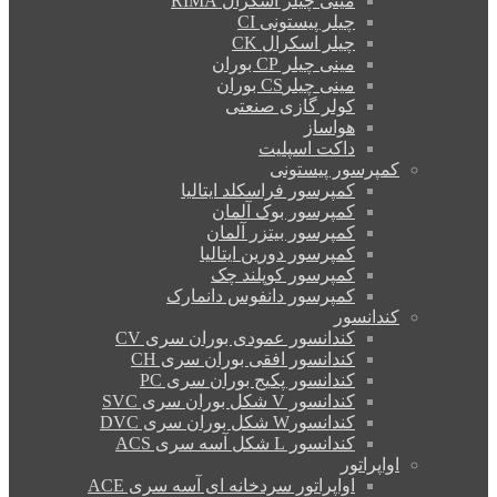
مینی چیلر اسکرال RIMA
چیلر پیستونی CI
چیلر اسکرال CK
مینی چیلر CP بوران
مینی چیلرCS بوران
کولر گازی صنعتی
هواساز
داکت اسپلیت
کمپرسور پیستونی
کمپرسور فراسکلد ایتالیا
کمپرسور بوک آلمان
کمپرسور بیتزر آلمان
کمپرسور دورین ایتالیا
کمپرسور کوپلند چک
کمپرسور دانفوس دانمارک
کندانسور
کندانسور عمودی بوران سری CV
کندانسور افقی بوران سری CH
کندانسور پکیج بوران سری PC
کندانسور V شکل بوران سری SVC
کندانسورW شکل بوران سری DVC
کندانسور L شکل آسه سری ACS
اواپراتور
اواپراتور سردخانه ای آسه سری ACE