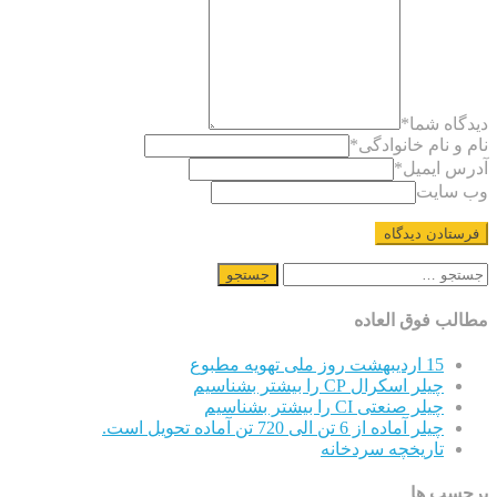
دیدگاه شما
*
نام و نام خانوادگی
*
آدرس ایمیل
*
وب سایت
جستجو
برای:
مطالب فوق العاده
15 اردیبهشت روز ملی تهویه مطبوع
چیلر اسکرال CP را بیشتر بشناسیم
چیلر صنعتی CI را بیشتر بشناسیم
چیلر آماده از 6 تن الی 720 تن آماده تحویل است.
تاریخچه سردخانه
برچسب ها