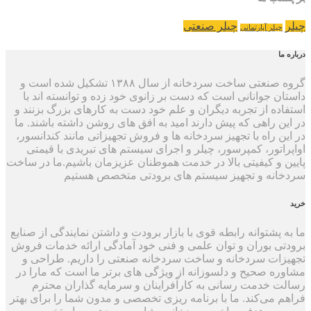
چیلر
چیلر صنعتی
چیلر آپارتمانی
درباره ما
گروه صنعتی ساخت سردخانه از سال ۱۳۸۸ تشکیل شده است و
داستان جوانانی است که دست بر زانوی خود زده و توانسته اند با
استفاده از تجربه دیگران و علم خود دست به کارهای بزرگ بزنند و
در این راهی که پیش دارند امید به افق های روشن داشته باشند. ما
در این راه با تجهیز سردخانه ها و فروش تجهیزاتی مانند کندانسور،
اواپراتور، کمپرسور، چیلر و اجرای سیستم های تبریدی با قیمتی
پایین و کیفیتی بالا در خدمت هموطنان عزیزمان باشیم.ما در ساخت
سردخانه و تجهیز سیستم های برودتی متخصص هستیم
خرید
ما به پشتوانه رابطه قوی با بازار برودت و داشتن نمایندگی از صنایع
برودتی بوران و توان علمی و فنی خود آمادگی ارائه خدمات فروش
تجهیزات سردخانه و ساخت سردخانه صنعتی را داریم. طراحی و
مشاوره صحیح و دلسوزانه از ویژگی های برتر ما است که مارا در
رسالت خدمت رسانی به کارآفراینان و سرمایه گذاران محترم
فراهم می‌کند. ما با برنامه ریزی تخصصی و مدون شما را برای بهتر