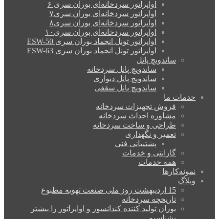
اواپراتور سردخانه‌ای بوران سری ۶
اواپراتور سردخانه‌ای بوران سری۷
اواپراتور سردخانه‌ای بوران سری۸
اواپراتور سردخانه‌ای بوران سری۱۰
اواپراتور تونل انجماد بوران سری ESW-50
اواپراتور تونل انجماد بوران سری ESW-63
ساندویچ پانل
ساندویچ پانل سردخانه
ساندویچ پانل دیواری
ساندویچ پانل سقفی
خدمات ما
فروش تجهیزات سردخانه
مشاوره احداث سردخانه
طراحی و ساخت سردخانه
تعمیر و نگهداری
پشتیبانی فنی
گارانتی و خدمات
همه خدمات
نمونه‌کارها
وبلاگ
15 اردیبهشت روز ملی صنعت تهویه مطبوع
تاریخچه سردخانه
بوران تولید کننده کندانسور و اواپراتور را بیشتر
بشناسیم