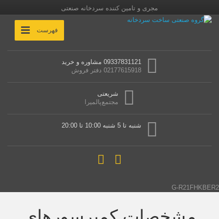
مجری و تامین کننده سردخانه صنعتی
فهرست
09337831121 مشاوره و خرید
02177615918 دفتر فروش
شریعتی
مجتمع‌پالمیرا
شنبه تا 5 شنبه 10:00 تا 20:00
G-R21FHKBER2
مشخصات کمپرسورهای