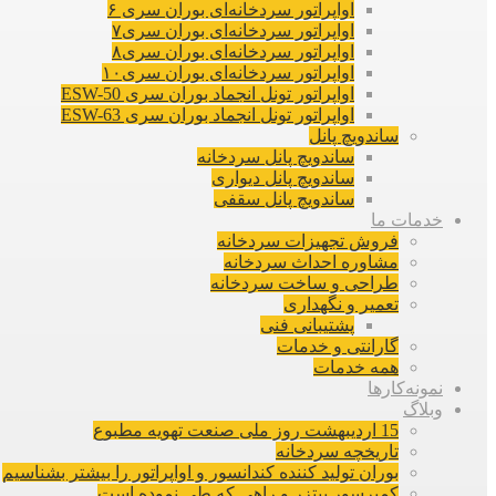
اواپراتور سردخانه‌ای بوران سری ۶
اواپراتور سردخانه‌ای بوران سری۷
اواپراتور سردخانه‌ای بوران سری۸
اواپراتور سردخانه‌ای بوران سری۱۰
اواپراتور تونل انجماد بوران سری ESW-50
اواپراتور تونل انجماد بوران سری ESW-63
ساندویچ پانل
ساندویچ پانل سردخانه
ساندویچ پانل دیواری
ساندویچ پانل سقفی
خدمات ما
فروش تجهیزات سردخانه
مشاوره احداث سردخانه
طراحی و ساخت سردخانه
تعمیر و نگهداری
پشتیبانی فنی
گارانتی و خدمات
همه خدمات
نمونه‌کارها
وبلاگ
15 اردیبهشت روز ملی صنعت تهویه مطبوع
تاریخچه سردخانه
بوران تولید کننده کندانسور و اواپراتور را بیشتر بشناسیم
کمپرسور بیتزر و راهی که طی نموده است