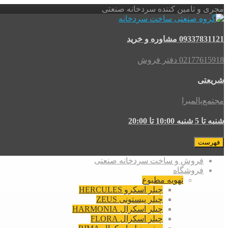
مجری و تامین کننده سردخانه صنعتی
09337831121 مشاوره و خرید
02177615918 دفتر فروش
شریعتی
مجتمع‌پالمیرا
شنبه تا 5 شنبه 10:00 تا 20:00
فهرست
فروش و ساخت سردخانه صنعتی
فروشگاه
تهویه مطبوع
چیلر اسکرو HERCULES
چیلر پیستونی ZEUS
چیلر اسکرال HARMONIA
چیلر اسکرال FLORA