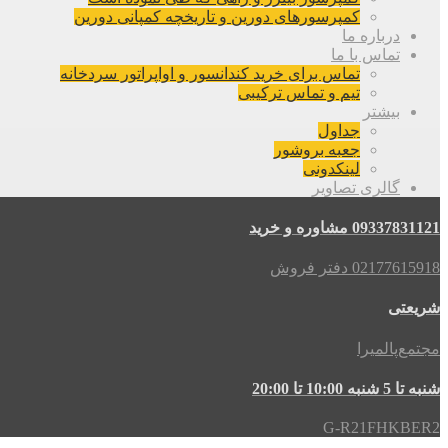
کمپرسورهای دورین و تاریخچه کمپانی دورین
درباره ما
تماس با ما
تماس برای خرید کندانسور و اواپراتور سردخانه
تیم و تماس ترکیبی
بیشتر
جداول
جعبه بروشور
لینکدونی
گالری تصاویر
09337831121 مشاوره و خرید
02177615918 دفتر فروش
شریعتی
مجتمع‌پالمیرا
شنبه تا 5 شنبه 10:00 تا 20:00
G-R21FHKBER2