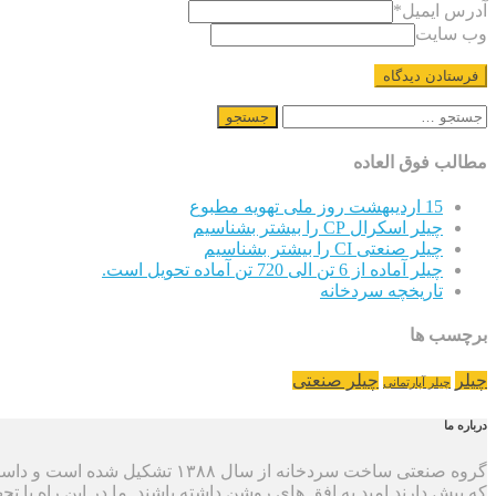
آدرس ایمیل
*
وب سایت
جستجو
برای:
مطالب فوق العاده
15 اردیبهشت روز ملی تهویه مطبوع
چیلر اسکرال CP را بیشتر بشناسیم
چیلر صنعتی CI را بیشتر بشناسیم
چیلر آماده از 6 تن الی 720 تن آماده تحویل است.
تاریخچه سردخانه
برچسب ها
چیلر
چیلر صنعتی
چیلر آپارتمانی
درباره ما
گروه صنعتی ساخت سردخانه از سا
که پیش دارند امید به افق های روشن داشته باشند. ما در این راه با تج