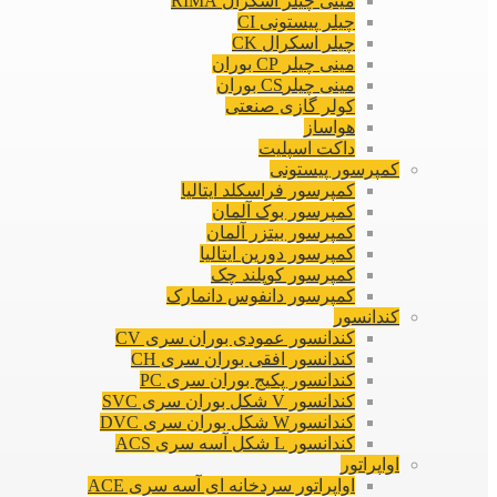
مینی چیلر اسکرال RIMA
چیلر پیستونی CI
چیلر اسکرال CK
مینی چیلر CP بوران
مینی چیلرCS بوران
کولر گازی صنعتی
هواساز
داکت اسپلیت
کمپرسور پیستونی
کمپرسور فراسکلد ایتالیا
کمپرسور بوک آلمان
کمپرسور بیتزر آلمان
کمپرسور دورین ایتالیا
کمپرسور کوپلند چک
کمپرسور دانفوس دانمارک
کندانسور
کندانسور عمودی بوران سری CV
کندانسور افقی بوران سری CH
کندانسور پکیج بوران سری PC
کندانسور V شکل بوران سری SVC
کندانسورW شکل بوران سری DVC
کندانسور L شکل آسه سری ACS
اواپراتور
اواپراتور سردخانه ای آسه سری ACE