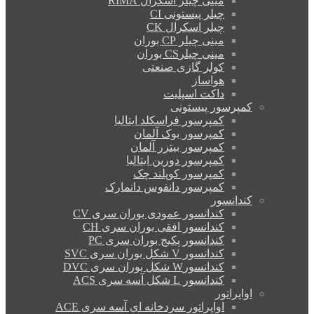
مینی چیلر اسکرال RIMA
چیلر پیستونی CI
چیلر اسکرال CK
مینی چیلر CP بوران
مینی چیلرCS بوران
کولر گازی صنعتی
هواساز
داکت اسپلیت
کمپرسور پیستونی
کمپرسور فراسکلد ایتالیا
کمپرسور بوک آلمان
کمپرسور بیتزر آلمان
کمپرسور دورین ایتالیا
کمپرسور کوپلند چک
کمپرسور دانفوس دانمارک
کندانسور
کندانسور عمودی بوران سری CV
کندانسور افقی بوران سری CH
کندانسور پکیج بوران سری PC
کندانسور V شکل بوران سری SVC
کندانسورW شکل بوران سری DVC
کندانسور L شکل آسه سری ACS
اواپراتور
اواپراتور سردخانه ای آسه سری ACE