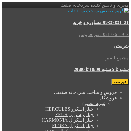
مجری و تامین کننده سردخانه صنعتی
09337831121 مشاوره و خرید
02177615918 دفتر فروش
شریعتی
مجتمع‌پالمیرا
شنبه تا 5 شنبه 10:00 تا 20:00
فهرست
فروش و ساخت سردخانه صنعتی
فروشگاه
تهویه مطبوع
چیلر اسکرو HERCULES
چیلر پیستونی ZEUS
چیلر اسکرال HARMONIA
چیلر اسکرال FLORA