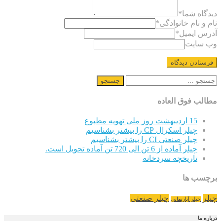
دیدگاه شما
*
نام و نام خانوادگی
*
آدرس ایمیل
*
وب سایت
جستجو
برای:
مطالب فوق العاده
15 اردیبهشت روز ملی تهویه مطبوع
چیلر اسکرال CP را بیشتر بشناسیم
چیلر صنعتی CI را بیشتر بشناسیم
چیلر آماده از 6 تن الی 720 تن آماده تحویل است.
تاریخچه سردخانه
برچسب ها
چیلر
چیلر صنعتی
چیلر آپارتمانی
درباره ما