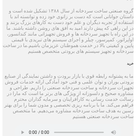
گروه صنعتی ساخت سردخانه از سال ۱۳۸۸ تشکیل شده است و
داستان جوانانی است که دست بر زانوی خود زده و توانسته اند با
استفاده از تجربه دیگران و علم خود دست به کارهای بزرگ بزنند و
در این راهی که پیش دارند امید به افق های روشن داشته باشند. ما
در این راه با تجهیز سردخانه ها و فروش تجهیزاتی مانند کندانسور،
اواپراتور، کمپرسور، چیلر و اجرای سیستم های تبریدی با قیمتی
پایین و کیفیتی بالا در خدمت هموطنان عزیزمان باشیم.ما در ساخت
سردخانه و تجهیز سیستم های برودتی متخصص هستیم
خرید
ما به پشتوانه رابطه قوی با بازار برودت و داشتن نمایندگی از صنایع
برودتی بوران و توان علمی و فنی خود آمادگی ارائه خدمات فروش
تجهیزات سردخانه و ساخت سردخانه صنعتی را داریم. طراحی و
مشاوره صحیح و دلسوزانه از ویژگی های برتر ما است که مارا در
رسالت خدمت رسانی به کارآفراینان و سرمایه گذاران محترم
فراهم می‌کند. ما با برنامه ریزی تخصصی و مدون شما را برای بهتر
رسین به هدف ساخت سردخانه مشاوره می‌دهیم. ما متخصص
ساخت سردخانه صنعتی هستیم