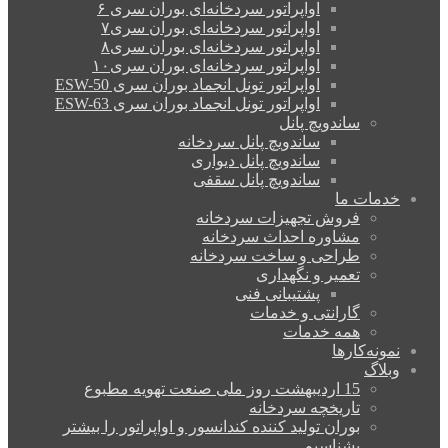
اواپراتور سردخانه‌ای بوران سری ۶
اواپراتور سردخانه‌ای بوران سری۷
اواپراتور سردخانه‌ای بوران سری۸
اواپراتور سردخانه‌ای بوران سری۱۰
اواپراتور تونل انجماد بوران سری ESW-50
اواپراتور تونل انجماد بوران سری ESW-63
ساندویچ پانل
ساندویچ پانل سردخانه
ساندویچ پانل دیواری
ساندویچ پانل سقفی
خدمات ما
فروش تجهیزات سردخانه
مشاوره احداث سردخانه
طراحی و ساخت سردخانه
تعمیر و نگهداری
پشتیبانی فنی
گارانتی و خدمات
همه خدمات
نمونه‌کارها
وبلاگ
15 اردیبهشت روز ملی صنعت تهویه مطبوع
تاریخچه سردخانه
بوران تولید کننده کندانسور و اواپراتور را بیشتر
بشناسیم