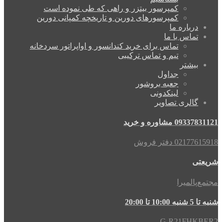
کمپرسور بیتزر و راهی که طی نموده است
کمپرسورهای دورین و تاریخچه کمپانی دورین
درباره ما
تماس با ما
تماس برای خرید کندانسور و اواپراتور سردخانه
تیم و تماس ترکیبی
بیشتر
جداول
جعبه بروشور
لینکدونی
گالری تصاویر
09337831121 مشاوره و خرید
02177615918 دفتر فروش
شریعتی
مجتمع‌پالمیرا
شنبه تا 5 شنبه 10:00 تا 20:00
G-R21FHKBER2