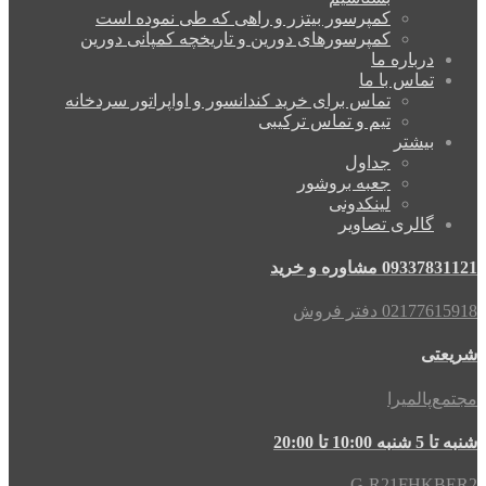
کمپرسور بیتزر و راهی که طی نموده است
کمپرسورهای دورین و تاریخچه کمپانی دورین
درباره ما
تماس با ما
تماس برای خرید کندانسور و اواپراتور سردخانه
تیم و تماس ترکیبی
بیشتر
جداول
جعبه بروشور
لینکدونی
گالری تصاویر
09337831121 مشاوره و خرید
02177615918 دفتر فروش
شریعتی
مجتمع‌پالمیرا
شنبه تا 5 شنبه 10:00 تا 20:00
G-R21FHKBER2