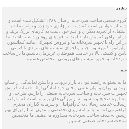
درباره ما
گروه صنعتی ساخت سردخانه از سال ۱۳۸۸ تشکیل شده است و
داستان جوانانی است که دست بر زانوی خود زده و توانسته اند با
استفاده از تجربه دیگران و علم خود دست به کارهای بزرگ بزنند و
در این راهی که پیش دارند امید به افق های روشن داشته باشند. ما
در این راه با تجهیز سردخانه ها و فروش تجهیزاتی مانند کندانسور،
اواپراتور، کمپرسور، چیلر و اجرای سیستم های تبریدی با قیمتی
پایین و کیفیتی بالا در خدمت هموطنان عزیزمان باشیم.ما در ساخت
سردخانه و تجهیز سیستم های برودتی متخصص هستیم
خرید
ما به پشتوانه رابطه قوی با بازار برودت و داشتن نمایندگی از صنایع
برودتی بوران و توان علمی و فنی خود آمادگی ارائه خدمات فروش
تجهیزات سردخانه و ساخت سردخانه صنعتی را داریم. طراحی و
مشاوره صحیح و دلسوزانه از ویژگی های برتر ما است که مارا در
رسالت خدمت رسانی به کارآفراینان و سرمایه گذاران محترم
فراهم می‌کند. ما با برنامه ریزی تخصصی و مدون شما را برای بهتر
رسین به هدف ساخت سردخانه مشاوره می‌دهیم. ما متخصص
ساخت سردخانه صنعتی هستیم