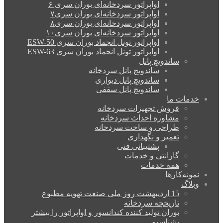
اواپراتور سردخانه‌ای بوران سری ۶
اواپراتور سردخانه‌ای بوران سری۷
اواپراتور سردخانه‌ای بوران سری۸
اواپراتور سردخانه‌ای بوران سری۱۰
اواپراتور تونل انجماد بوران سری ESW-50
اواپراتور تونل انجماد بوران سری ESW-63
ساندویچ پانل
ساندویچ پانل سردخانه
ساندویچ پانل دیواری
ساندویچ پانل سقفی
خدمات ما
فروش تجهیزات سردخانه
مشاوره احداث سردخانه
طراحی و ساخت سردخانه
تعمیر و نگهداری
پشتیبانی فنی
گارانتی و خدمات
همه خدمات
نمونه‌کارها
وبلاگ
15 اردیبهشت روز ملی صنعت تهویه مطبوع
تاریخچه سردخانه
بوران تولید کننده کندانسور و اواپراتور را بیشتر
بشناسیم