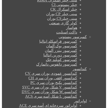
مینی چیلر اسکرال RIMA
چیلر پیستونی CI
چیلر اسکرال CK
مینی چیلر CP بوران
مینی چیلرCS بوران
کولر گازی صنعتی
هواساز
داکت اسپلیت
کمپرسور پیستونی
کمپرسور فراسکلد ایتالیا
کمپرسور بوک آلمان
کمپرسور بیتزر آلمان
کمپرسور دورین ایتالیا
کمپرسور کوپلند چک
کمپرسور دانفوس دانمارک
کندانسور
کندانسور عمودی بوران سری CV
کندانسور افقی بوران سری CH
کندانسور پکیج بوران سری PC
کندانسور V شکل بوران سری SVC
کندانسورW شکل بوران سری DVC
کندانسور L شکل آسه سری ACS
اواپراتور
اواپراتور سردخانه ای آسه سری ACE