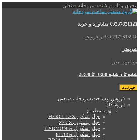
مجری و تامین کننده سردخانه صنعتی
09337831121 مشاوره و خرید
02177615918 دفتر فروش
شریعتی
مجتمع‌پالمیرا
شنبه تا 5 شنبه 10:00 تا 20:00
فهرست
فروش و ساخت سردخانه صنعتی
فروشگاه
تهویه مطبوع
چیلر اسکرو HERCULES
چیلر پیستونی ZEUS
چیلر اسکرال HARMONIA
چیلر اسکرال FLORA