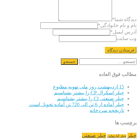
دیدگاه شما
*
نام و نام خانوادگی
*
آدرس ایمیل
*
وب سایت
جستجو
برای:
مطالب فوق العاده
15 اردیبهشت روز ملی تهویه مطبوع
چیلر اسکرال CP را بیشتر بشناسیم
چیلر صنعتی CI را بیشتر بشناسیم
چیلر آماده از 6 تن الی 720 تن آماده تحویل است.
تاریخچه سردخانه
برچسب ها
چیلر
چیلر صنعتی
چیلر آپارتمانی