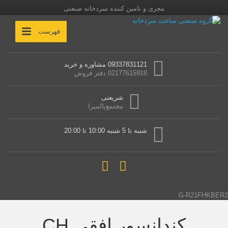
مجری و تامین کننده سردخانه صنعتی
فهرست
09337831121 مشاوره و خرید
02177615918 دفتر فروش
شریعتی
مجتمع‌پالمیرا
شنبه تا 5 شنبه 10:00 تا 20:00
G-R21FHKBER2
کندانسور افقی CH