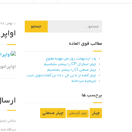
1 بهمن 1396
اواپر
مطالب فوق العاده
15 اردیبهشت روز ملی تهویه مطبوع
چیلر اسکرال CP را بیشتر بشناسیم
اواپراتو
چیلر صنعتی CI را بیشتر بشناسیم
چیلر آماده از 6 تن الی 720 تن آماده تحویل است.
تاریخچه سردخانه
برچسب ها
ارسال
چیلر
چیلر صنعتی
چیلر آپارتمانی
نشانی ایمی
دیدگاه شما
*