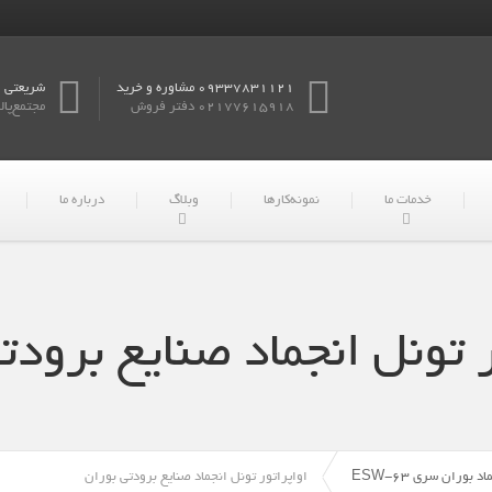
09337831121 مشاوره و خرید
شریعتی
02177615918 دفتر فروش
مجتمع‌پال
خدمات ما
نمونه‌کارها
وبلاگ
درباره ما
ر تونل انجماد صنایع برودت
 بوران سری ESW-63
اواپراتور تونل انجماد صنایع برودتی بوران