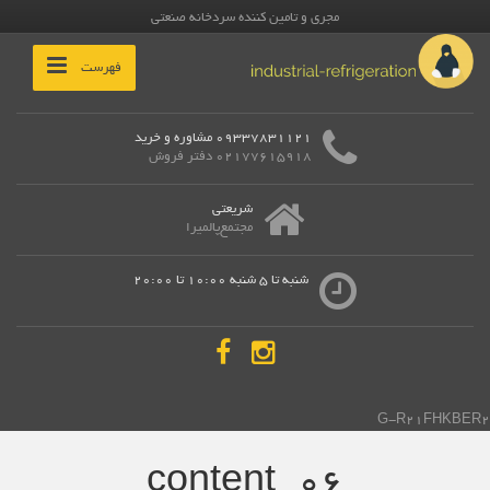
مجری و تامین کننده سردخانه صنعتی
فهرست
09337831121 مشاوره و خرید
02177615918 دفتر فروش
شریعتی
مجتمع‌پالمیرا
شنبه تا 5 شنبه 10:00 تا 20:00
G-R21FHKBER2
content_06