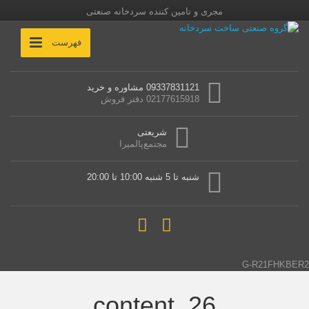
مجری و تامین کننده سردخانه صنعتی
فهرست
09337831121 مشاوره و خرید
02177615918 دفتر فروش
شریعتی
مجتمع‌پالمیرا
شنبه تا 5 شنبه 10:00 تا 20:00
G-R21FHKBER2
content_26