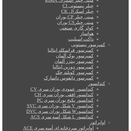
مینی چیلر اسکرال RIMA
چیلر پیستونی CI
چیلر اسکرال CK
مینی چیلر CP بوران
مینی چیلرCS بوران
کولر گازی صنعتی
هواساز
داکت اسپلیت
کمپرسور پیستونی
کمپرسور فراسکلد ایتالیا
کمپرسور بوک آلمان
کمپرسور بیتزر آلمان
کمپرسور دورین ایتالیا
کمپرسور کوپلند چک
کمپرسور دانفوس دانمارک
کندانسور
کندانسور عمودی بوران سری CV
کندانسور افقی بوران سری CH
کندانسور پکیج بوران سری PC
کندانسور V شکل بوران سری SVC
کندانسورW شکل بوران سری DVC
کندانسور L شکل آسه سری ACS
اواپراتور
اواپراتور سردخانه ای آسه سری ACE