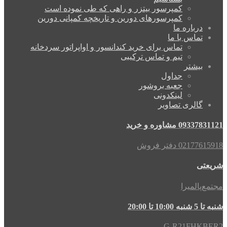
کمپرسور بیتزر و راهی که طی نموده است
کمپرسورهای دورین و تاریخچه کمپانی دورین
درباره ما
تماس با ما
تماس برای خرید کندانسور و اواپراتور سردخانه
تیم و تماس ترکیبی
بیشتر
جداول
جعبه بروشور
لینکدونی
گالری تصاویر
09337831121 مشاوره و خرید
02177615918 دفتر فروش
شریعتی
مجتمع‌پالمیرا
شنبه تا 5 شنبه 10:00 تا 20:00
G-R21FHKBER2