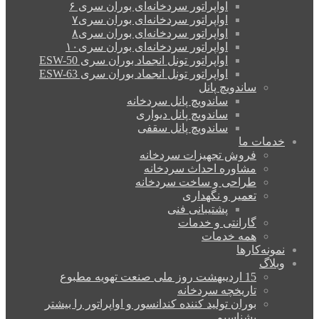
اواپراتور سردخانه‌ای بوران سری ۶
اواپراتور سردخانه‌ای بوران سری۷
اواپراتور سردخانه‌ای بوران سری۸
اواپراتور سردخانه‌ای بوران سری۱۰
اواپراتور تونل انجماد بوران سری ESW-50
اواپراتور تونل انجماد بوران سری ESW-63
ساندویچ پانل
ساندویچ پانل سردخانه
ساندویچ پانل دیواری
ساندویچ پانل سقفی
خدمات ما
فروش تجهیزات سردخانه
مشاوره احداث سردخانه
طراحی و ساخت سردخانه
تعمیر و نگهداری
پشتیبانی فنی
گارانتی و خدمات
همه خدمات
نمونه‌کارها
وبلاگ
15 اردیبهشت روز ملی صنعت تهویه مطبوع
تاریخچه سردخانه
بوران تولید کننده کندانسور و اواپراتور را بیشتر
بشناسیم