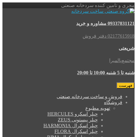
مجری و تامین کننده سردخانه صنعتی
09337831121 مشاوره و خرید
02177615918 دفتر فروش
شریعتی
مجتمع‌پالمیرا
شنبه تا 5 شنبه 10:00 تا 20:00
فهرست
فروش و ساخت سردخانه صنعتی
فروشگاه
تهویه مطبوع
چیلر اسکرو HERCULES
چیلر پیستونی ZEUS
چیلر اسکرال HARMONIA
چیلر اسکرال FLORA