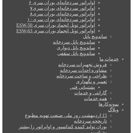
اواپراتور سردخانه‌ای بوران سری ۶
اواپراتور سردخانه‌ای بوران سری۷
اواپراتور سردخانه‌ای بوران سری۸
اواپراتور سردخانه‌ای بوران سری۱۰
اواپراتور تونل انجماد بوران سری ESW-50
اواپراتور تونل انجماد بوران سری ESW-63
ساندویچ پانل
ساندویچ پانل سردخانه
ساندویچ پانل دیواری
ساندویچ پانل سقفی
خدمات ما
فروش تجهیزات سردخانه
مشاوره احداث سردخانه
طراحی و ساخت سردخانه
تعمیر و نگهداری
پشتیبانی فنی
گارانتی و خدمات
همه خدمات
نمونه‌کارها
وبلاگ
15 اردیبهشت روز ملی صنعت تهویه مطبوع
تاریخچه سردخانه
بوران تولید کننده کندانسور و اواپراتور را بیشتر
بشناسیم