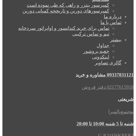
کمپرسور بیتزر و راهی که طی نموده است
کمپرسورهای دورین و تاریخچه کمپانی دورین
درباره ما
تماس با ما
تماس برای خرید کندانسور و اواپراتور سردخانه
تیم و تماس ترکیبی
بیشتر
جداول
جعبه بروشور
لینکدونی
گالری تصاویر
09337831121 مشاوره و خرید
02177615918 دفتر فروش
شریعتی
مجتمع‌پالمیرا
شنبه تا 5 شنبه 10:00 تا 20:00
G-R21FHKBER2