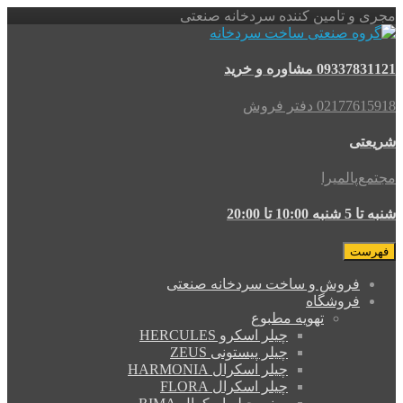
مجری و تامین کننده سردخانه صنعتی
09337831121 مشاوره و خرید
02177615918 دفتر فروش
شریعتی
مجتمع‌پالمیرا
شنبه تا 5 شنبه 10:00 تا 20:00
فهرست
فروش و ساخت سردخانه صنعتی
فروشگاه
تهویه مطبوع
چیلر اسکرو HERCULES
چیلر پیستونی ZEUS
چیلر اسکرال HARMONIA
چیلر اسکرال FLORA