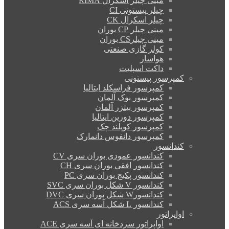
مینی چیلر اسکرال RIMA
چیلر پیستونی CI
چیلر اسکرال CK
مینی چیلر CP بوران
مینی چیلرCS بوران
کولر گازی صنعتی
هواساز
داکت اسپلیت
کمپرسور پیستونی
کمپرسور فراسکلد ایتالیا
کمپرسور بوک آلمان
کمپرسور بیتزر آلمان
کمپرسور دورین ایتالیا
کمپرسور کوپلند چک
کمپرسور دانفوس دانمارک
کندانسور
کندانسور عمودی بوران سری CV
کندانسور افقی بوران سری CH
کندانسور پکیج بوران سری PC
کندانسور V شکل بوران سری SVC
کندانسورW شکل بوران سری DVC
کندانسور L شکل آسه سری ACS
اواپراتور
اواپراتور سردخانه ای آسه سری ACE