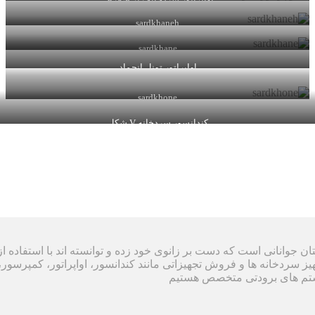
اواپراتور سردخانه زیر صفرض
sardkhaneh
sardkhane
اواپراتور تونل انجماد
sardkhone
کندانسور سردخانه V شکل
ل ۱۳۸۸ تشکیل شده است و داستان جوانانی است که دست بر زانوی خود زده و توانسته ان
هیز سردخانه ها و فروش تجهیزاتی مانند کندانسور، اواپراتور، کمپرسور، 
ستم های برودتی متخصص هستیم