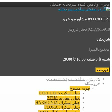
مجری و تامین کننده سردخانه صنعتی
09337831121 مشاوره و خرید
02177615918 دفتر فروش
شریعتی
مجتمع‌پالمیرا
شنبه تا 5 شنبه 10:00 تا 20:00
فهرست
فروش و ساخت سردخانه صنعتی
فروشگاه
تهویه مطبوع
چیلر اسکرو HERCULES
چیلر پیستونی ZEUS
چیلر اسکرال HARMONIA
چیلر اسکرال FLORA