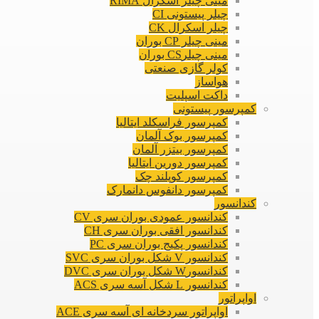
مینی چیلر اسکرال RIMA
چیلر پیستونی CI
چیلر اسکرال CK
مینی چیلر CP بوران
مینی چیلرCS بوران
کولر گازی صنعتی
هواساز
داکت اسپلیت
کمپرسور پیستونی
کمپرسور فراسکلد ایتالیا
کمپرسور بوک آلمان
کمپرسور بیتزر آلمان
کمپرسور دورین ایتالیا
کمپرسور کوپلند چک
کمپرسور دانفوس دانمارک
کندانسور
کندانسور عمودی بوران سری CV
کندانسور افقی بوران سری CH
کندانسور پکیج بوران سری PC
کندانسور V شکل بوران سری SVC
کندانسورW شکل بوران سری DVC
کندانسور L شکل آسه سری ACS
اواپراتور
اواپراتور سردخانه ای آسه سری ACE