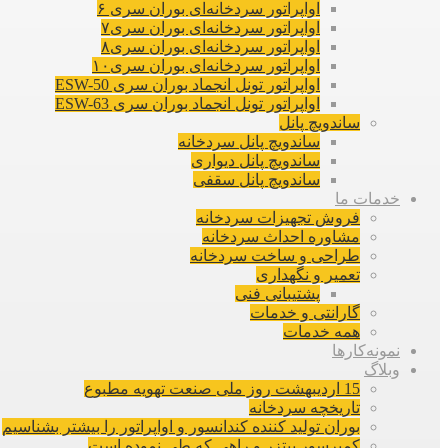
اواپراتور سردخانه‌ای بوران سری ۶
اواپراتور سردخانه‌ای بوران سری۷
اواپراتور سردخانه‌ای بوران سری۸
اواپراتور سردخانه‌ای بوران سری۱۰
اواپراتور تونل انجماد بوران سری ESW-50
اواپراتور تونل انجماد بوران سری ESW-63
ساندویچ پانل
ساندویچ پانل سردخانه
ساندویچ پانل دیواری
ساندویچ پانل سقفی
خدمات ما
فروش تجهیزات سردخانه
مشاوره احداث سردخانه
طراحی و ساخت سردخانه
تعمیر و نگهداری
پشتیبانی فنی
گارانتی و خدمات
همه خدمات
نمونه‌کارها
وبلاگ
15 اردیبهشت روز ملی صنعت تهویه مطبوع
تاریخچه سردخانه
بوران تولید کننده کندانسور و اواپراتور را بیشتر بشناسیم
کمپرسور بیتزر و راهی که طی نموده است