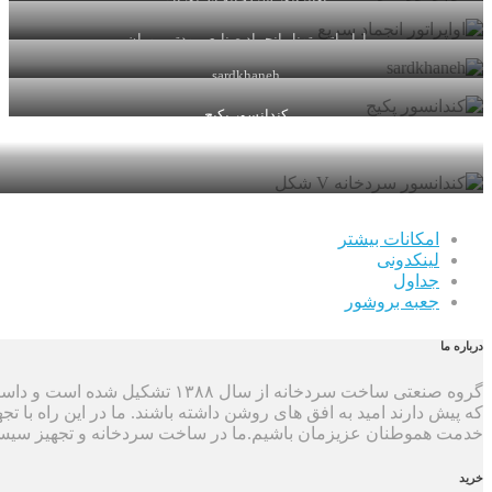
اواپراتور سردخانه ای بوران
اواپراتور تونل انجماد صنایع برودتی بوران
sardkhaneh
کندانسور پکیج
امکانات بیشتر
لینکدونی
جداول
جعبه بروشور
درباره ما
گروه صنعتی ساخت سردخانه از سا
که پیش دارند امید به افق های روشن داشته باشند. ما در این راه با تج
خدمت هموطنان عزیزمان باشیم.ما در ساخت سردخانه و تجهیز سی
خرید