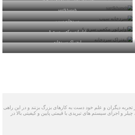
اواپراتور تونلی سردخانه زیر صفر
sardkhaneh
سردخانه سیب
اواپراتور مکعبی سری ۶
لیفتراک سردخانه
د با استفاده از تجربه دیگران و علم خود دست به کارهای بزرگ بزنند و در این راهی
چیلر و اجرای سیستم های تبریدی با قیمتی پایین و کیفیتی بالا در