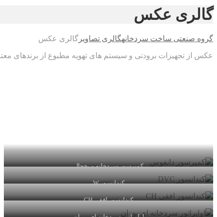
گالری عکس
گروه صنعتی ساخت سردخانه
گالری تصاویر
گالری عکس
عکس از تجهیزات برودتی و سیستم های تهویه مطبوع از برندهای معتبر
کمپرسور سردخانه و یخچال
کندانسور W
کندانسور افقی CH