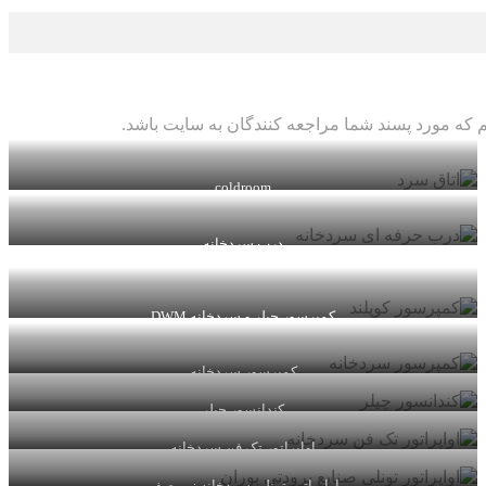
 که مورد پسند شما مراجعه کنندگان به سایت باشد.
coldroom
درب سردخانه
کمپرسور چیلر و سردخانه DWM
کمپرسور سردخانه
کندانسور چیلر
اواپراتور تک فن سردخانه