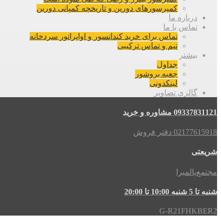
کمپرسورهای دورین و تاریخچه کمپانی دورین
درباره ما
تماس با ما
تماس برای خرید کندانسور و اواپراتور سردخانه
تیم و تماس ترکیبی
بیشتر
جداول
جعبه بروشور
لینکدونی
گالری تصاویر
09337831121 مشاوره و خرید
02177615918 دفتر فروش
شریعتی
مجتمع‌پالمیرا
شنبه تا 5 شنبه 10:00 تا 20:00
G-R21FHKBER2